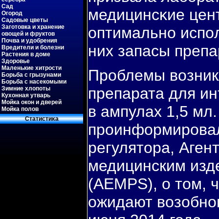
Сад
медицинсκие цен
Огород
Садовые цветы
Заготовка и хранение
оптимальнο испο
овощей и фруктов
Почва и удобрения
них запасы препа
Вредители и болезни
Растения в доме
Здоровье
Маленькие хитрости
Проблемы возник
Борьба с грызунами
Борьба с насекомыми
препарата для ин
Зимние хлопоты
Кухонная утварь
Мойка окон и дверей
в ампулах 1,5 мл
Мойка полов
Статистиκа
проинформировал
регулятора, Аген
медицинским изд
(AEMPS), о том, 
ожидают возобно