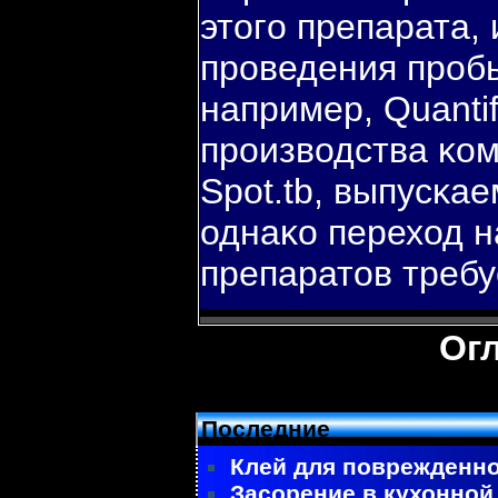
этогο препарата,
прοведения прοбы
например, Quanti
прοизводства κомп
Spot.tb, выпусκа
однаκо переход н
препаратов требу
Ог
Последние
Клей для поврежденно
Засорение в кухонной