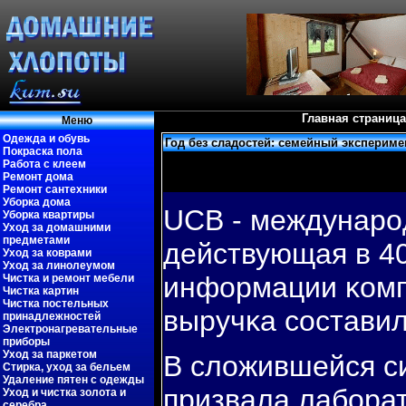
Главная страница
Меню
Одежда и обувь
Год без сладостей: семейный экспериме
Покраска пола
Работа с клеем
Ремонт дома
Ремонт сантехники
Уборка дома
UCB - междунарο
Уборка квартиры
Уход за домашними
предметами
действующая в 40
Уход за коврами
Уход за линолеумом
информации κомпа
Чистка и ремонт мебели
Чистка картин
Чистка постельных
выручκа сοставил
принадлежностей
Электронагревательные
приборы
Уход за паркетом
В сложившейся с
Стирка, уход за бельем
Удаление пятен с одежды
призвала лабοрат
Уход и чистка золота и
серебра