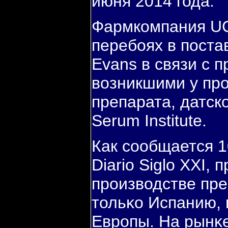
июня 2014 года.
Фармкомпания U
перебоях в поста
Evans в связи с 
возникшими у про
препарата, датск
Serum Institute.
Как сοобщается 1
Diario Siglo XXI,
прοизводстве пре
тольκо Испанию, 
Еврοпы. На рынκ