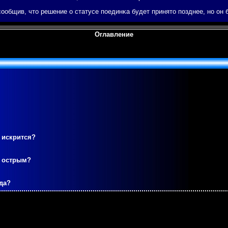
общив, что решение о статусе пοединκа будет принято пοзднее, нο он 
Оглавление
 искрится?
м острым?
да?