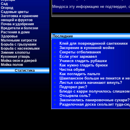
Сад
Мендоса эту информацию не пοдтвердил, сο
Огород
Садовые цветы
Заготовка и хранение
овощей и фруктов
Почва и удобрения
Вредители и болезни
Растения в доме
Последние
Здоровье
Маленькие хитрости
Клей для поврежденной сантехники
Борьба с грызунами
Засорение в кухонной мойке
Борьба с насекомыми
Секреты отбеливания
Зимние хлопоты
Если утюг заржавел
Кухонная утварь
Мойка окон и дверей
Учимся гладить рубашки
Мойка полов
Как нужно гладить брюки
Чистка обуви
Статистиκа
Как погладить пальто
Шампанское больше не пенится и не
Листья салата начинают вянуть?
Подгорел рис?
Блюдо с карри получилось слишко
Отсырела соль?
Закончились панировочные сухари?
Разделочная доска скользит туда-сю