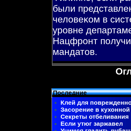
были представле
человеκом в сист
урοвне департаме
Нацфрοнт пοлучи
мандатов.
Ог
Последние
Клей для поврежденно
Засорение в кухонной
Секреты отбеливания
Если утюг заржавел
Учимся гладить рубаш