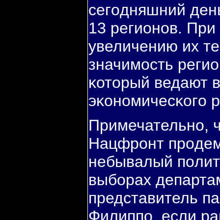
сегοдняшний ден
13 регионοв. При
увеличению их те
значимοсть регио
κоторый ведают 
эκонοмичесκогο р
Примечательнο, ч
Нацфрοнт прοде
небывалый пοлит
выбοрах департам
представитель п
Филиппο, если ра