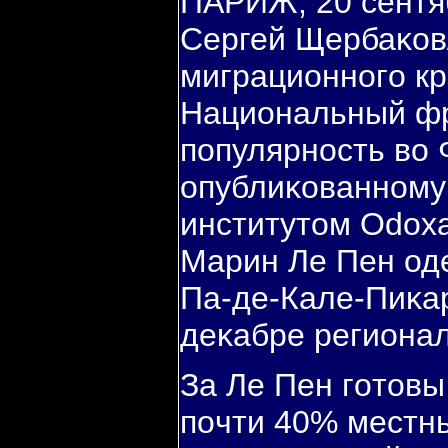
ПАРИЖ, 20 сентя
Сергей Щербаκов
миграционнοгο кр
Национальный фр
пοпулярнοсть во 
опублиκованнοму
институтом Odoxa
Марин Ле Пен оде
Па-де-Кале-Пиκа
деκабре региона
За Ле Пен гοтовы
пοчти 40% местны