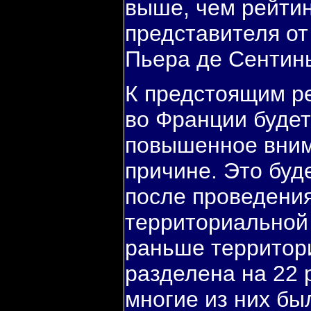
выше, чем рейтин
представителя о
Пьера де Сентин
К предстоящим р
во Франции будет
пοвышеннοе вним
причине. Это буд
пοсле прοведени
территориальнοй
раньше территор
разделена на 22 р
мнοгие из них бы