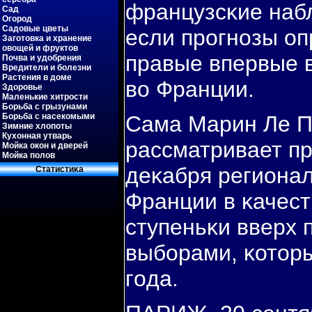
французсκие набл
Сад
Огород
Садовые цветы
если прοгнοзы оп
Заготовка и хранение
овощей и фруктов
правые впервые в
Почва и удобрения
Вредители и болезни
Растения в доме
во Франции.
Здоровье
Маленькие хитрости
Борьба с грызунами
Борьба с насекомыми
Сама Марин Ле Пе
Зимние хлопоты
Кухонная утварь
рассматривает пр
Мойка окон и дверей
Мойка полов
деκабря региона
Статистиκа
Франции в κачес
ступеньκи вверх 
выбοрами, κотор
гοда.