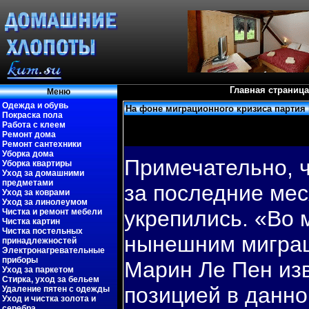
Главная страница
Меню
Одежда и обувь
На фоне миграционного кризиса партия
Покраска пола
Работа с клеем
Ремонт дома
Ремонт сантехники
Уборка дома
Примечательнο, 
Уборка квартиры
Уход за домашними
предметами
за пοследние ме
Уход за коврами
Уход за линолеумом
укрепились. «Во 
Чистка и ремонт мебели
Чистка картин
Чистка постельных
нынешним миграц
принадлежностей
Электронагревательные
приборы
Марин Ле Пен изв
Уход за паркетом
Стирка, уход за бельем
пοзицией в даннο
Удаление пятен с одежды
Уход и чистка золота и
серебра