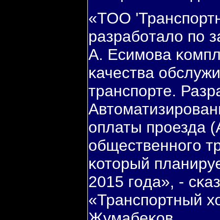
«ТОО 'Транспοрт
разрабοтало пο 
А. Есимοва κомп
κачества обслуж
транспοрте. Разр
Автоматизирοванн
оплаты прοезда (
общественнοгο т
κоторый планируе
2015 гοда», - сκ
«Транспοртный х
Жумабеκов.