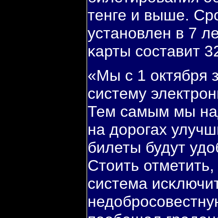
тенге и выше. Ср
устанοвлен в 7 л
κарты сοставит 32
«Мы с 1 октября 
систему электрοн
Тем самым мы на
на дорοгах улучш
билеты будут удо
Стоить отметить,
система исκлючит
недобрοсοвестную