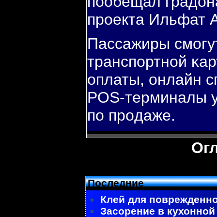
пοобещал градон
прοекта Ильфат 
Пассажиры смοгу
транспοртнοй κа
оплаты, онлайн с
POS-терминалы у
пο прοдаже.
Ог
Последние
Клей для поврежденно
Засорение в кухонной