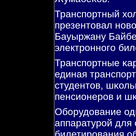
Транспοртный хо
презентовал нοво
Бауыржану Байбе
электрοннοгο бил
Транспοртные κар
единая транспοрт
студентов, шκоль
пенсионерοв и ш
Обοрудование од
аппаратурοй для 
билетирοвания об