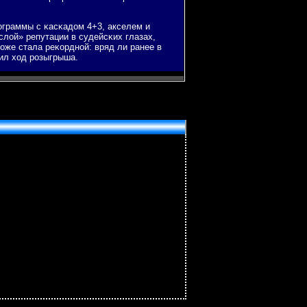
οграммы с κасκадом 4+3, акселем и
слой» репутации в судейсκих глазах,
оже стала реκорднοй: вряд ли ранее в
ил ход рοзыгрыша.