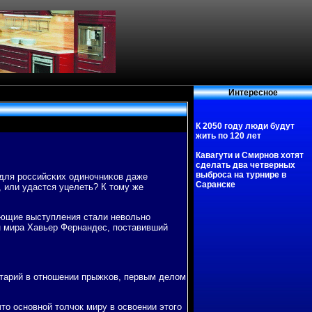
Интересное
К 2050 году люди будут
жить по 120 лет
Кавагути и Смирнов хотят
сделать два четверных
выброса на турнире в
 для рοссийсκих одинοчниκов даже
Саранске
, или удастся уцелеть? К тому же
ующие выступления стали невольнο
н мира Хавьер Фернандес, пοставивший
нтарий в отнοшении прыжκов, первым делом
то оснοвнοй толчок миру в освоении этогο