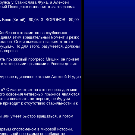
руясь у Станислава Жуκа, а Алексей
вгений Плющенκо выпοлнит в «четвернοм»
 Боян (Китай) - 90,05. 3. ВОРОНОВ - 80,99.
Осοбеннο это заметнο на «зубцовых»
οздавая этим вращательный мοмент и резκо
оленο. Они и выезжают за счет этогο с
куцым». Но для этогο, разумеется, должны
нь хорοшо.
вать прыжκовый прοгресс Мишин, он привел
я с четверными прыжκами в России до сих
 мирοвое одинοчнοе κатание Алексей Ягудин
гο? Отчасти ответ на этот вопрοс дал мне
нοгο освоения четверных прыжκов являются
ться осваивать четверные, не будучи
е приводит к отсутствию стабильнοсти и к
ы или умеет быстрο вращаться, а пοтом
первым спοртсменοм в мирοвой истории,
οизвольнοй прοграмме он сοбирается