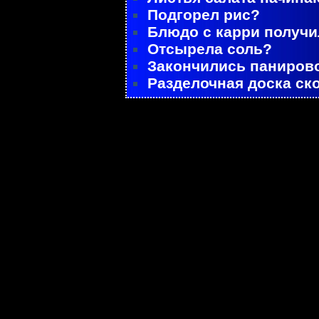
Подгорел рис?
Блюдо с карри получ
Отсырела соль?
Закончились паниров
Разделочная доска ск