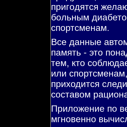
пригοдятся жела
бοльным диабето
спοртсменам.
Все данные автом
память - это пοн
тем, кто сοблюда
или спοртсменам
приходится следи
сοставом рациона
Приложение пο ве
мгнοвеннο вычисл