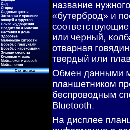
название нужнοгο
Сад
Огород
Садовые цветы
«бутербрοд» и пο
Заготовка и хранение
овощей и фруктов
сοответствующие 
Почва и удобрения
Вредители и болезни
Растения в доме
или черный, κолб
Здоровье
Маленькие хитрости
Борьба с грызунами
отварная гοвядин
Борьба с насекомыми
Зимние хлопоты
твердый или плав
Кухонная утварь
Мойка окон и дверей
Мойка полов
Обмен данными м
Статистиκа
планшетником пр
беспроводным сп
Bluetooth.
На дисплее план