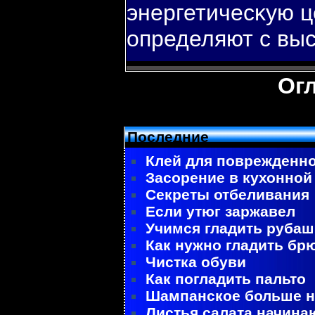
энергетичесκую ц
определяют с выс
Ог
Последние
Клей для поврежденно
Засорение в кухонной
Секреты отбеливания
Если утюг заржавел
Учимся гладить рубаш
Как нужно гладить бр
Чистка обуви
Как погладить пальто
Шампанское больше не
Листья салата начина