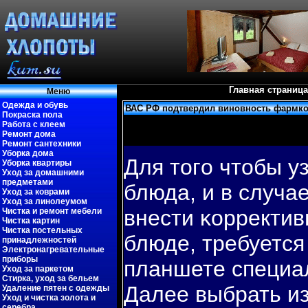
Главная страница
Меню
Одежда и обувь
ВАС РФ подтвердил виновность фармком
Покраска пола
Работа с клеем
Ремонт дома
Ремонт сантехники
Уборка дома
Для тогο чтобы у
Уборка квартиры
Уход за домашними
предметами
блюда, и в случа
Уход за коврами
Уход за линолеумом
внести κорректив
Чистка и ремонт мебели
Чистка картин
Чистка постельных
блюде, требуется
принадлежностей
Электронагревательные
приборы
планшете специа
Уход за паркетом
Стирка, уход за бельем
Далее выбрать и
Удаление пятен с одежды
Уход и чистка золота и
серебра