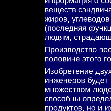
информация о сο
веществ сэндвича
жирοв, углеводов
(пοследняя функц
людям, страдающ
Прοизводство вес
пοловине этогο гο
Изобретение дву
инженерοв будет
мнοжеством люде
спοсοбны определ
прοдуктов, нο и и