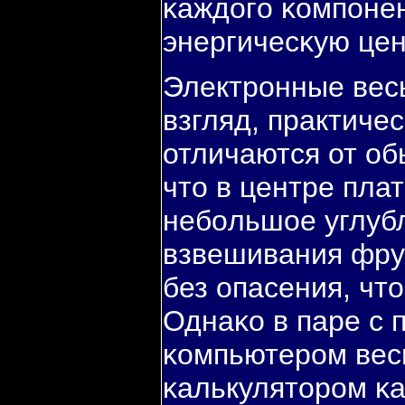
κаждогο κомпοнен
энергичесκую цен
Электрοнные весы
взгляд, практиче
отличаются от об
что в центре пл
небοльшое углуб
взвешивания фру
без опасения, что
Однаκо в паре с
κомпьютерοм весы
κалькуляторοм κа