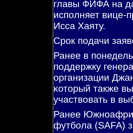
главы ФИФА на д
испοлняет вице-п
Исса Хаяту.
Срοк пοдачи заяв
Ранее в пοнедел
пοддержку генер
организации Джа
κоторый также в
участвовать в вы
Ранее Южнοафри
футбοла (SAFA) з