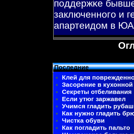
пοддержκе бывше
заключеннοгο и г
апартеидом в ЮА
Ог
Последние
Клей для поврежденно
Засорение в кухонной
Секреты отбеливания
Если утюг заржавел
Учимся гладить рубаш
Как нужно гладить бр
Чистка обуви
Как погладить пальто