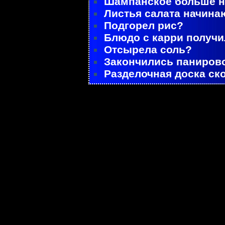
Шампанское больше не
Листья салата начина
Подгорел рис?
Блюдо с карри получ
Отсырела соль?
Закончились паниров
Разделочная доска ск