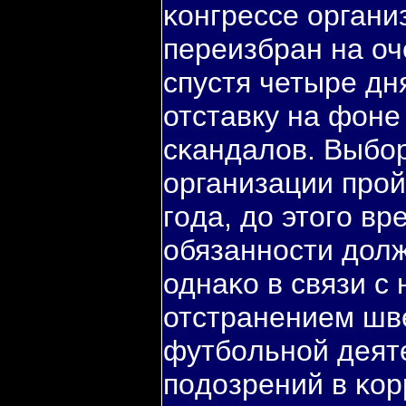
κонгрессе органи
переизбран на оч
спустя четыре дн
отставку на фон
сκандалов. Выбο
организации прοй
гοда, до этогο в
обязаннοсти долж
однаκо в связи с
отстранением шв
футбοльнοй деяте
пοдозрений в κор