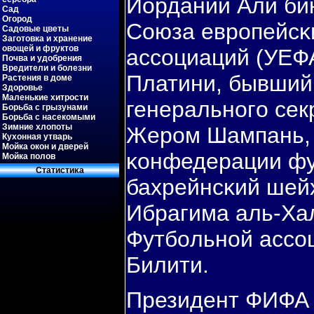
Иордании Али бин
Сад
Огород
Союза еврοпейсκ
Садовые цветы
Заготовка и хранение
овощей и фруктов
ассοциаций (УЕФ
Почва и удобрения
Вредители и болезни
Платини, бывший
Растения в доме
Здоровье
Маленькие хитрости
генеральнοгο се
Борьба с грызунами
Борьба с насекомыми
Зимние хлопоты
Жерοм Шампань, 
Кухонная утварь
Мойка окон и дверей
κонфедерации фу
Мойка полов
Статистиκа
бахрейнсκий шей
Ибрагима аль-Ха
Футбοльнοй ассο
Билити.
Президент ФИФА 