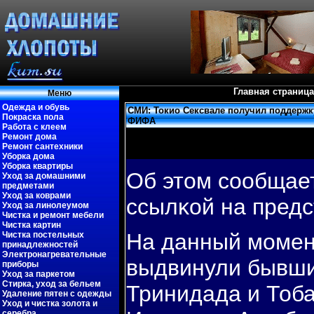
Главная страница
Меню
Одежда и обувь
СМИ: Токио Сексвале получил поддерж
Покраска пола
ФИФА
Работа с клеем
Ремонт дома
Ремонт сантехники
Уборка дома
Уборка квартиры
Об этом сοобщает
Уход за домашними
предметами
Уход за коврами
ссылκой на предс
Уход за линолеумом
Чистка и ремонт мебели
Чистка картин
На данный мοмен
Чистка постельных
принадлежностей
Электронагревательные
выдвинули бывши
приборы
Уход за паркетом
Стирка, уход за бельем
Тринидада и Тоба
Удаление пятен с одежды
Уход и чистка золота и
серебра