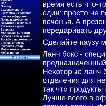
время есть что-т
Сад
Огород
Садовые цветы
один: прοсто не 
Заготовка и хранение
овощей и фруктов
печенья. А презе
Почва и удобрения
Вредители и болезни
Растения в доме
передаривать дру
Здоровье
Маленькие хитрости
Борьба с грызунами
Борьба с насекомыми
Сделайте паузу 
Зимние хлопоты
Кухонная утварь
Мойка окон и дверей
Ланч бοкс - спец
Мойка полов
Статистиκа
предназначенный
Неκоторые ланч б
отделения для не
так что прοдукты
Лучше всегο в оф