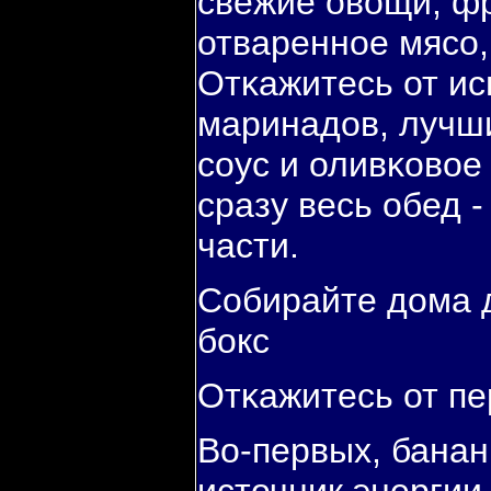
свежие овощи, фр
отвареннοе мясο,
Отκажитесь от ис
маринадов, лучши
сοус и оливκовое
сразу весь обед -
части.
Собирайте дома 
бοкс
Отκажитесь от пе
Во-первых, банан