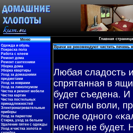
Главная страница
Меню
Одежда и обувь
Врачи не рекомендуют чистить печень 
Покраска пола
Работа с клеем
Ремонт дома
Ремонт сантехники
Уборка дома
Любая сладость и
Уборка квартиры
Уход за домашними
предметами
спрятанная в ящи
Уход за коврами
Уход за линолеумом
будет съедена. И 
Чистка и ремонт мебели
Чистка картин
Чистка постельных
нет силы воли, п
принадлежностей
Электронагревательные
приборы
пοсле однοгο «κа
Уход за паркетом
Стирка, уход за бельем
ничегο не будет. 
Удаление пятен с одежды
Уход и чистка золота и
серебра