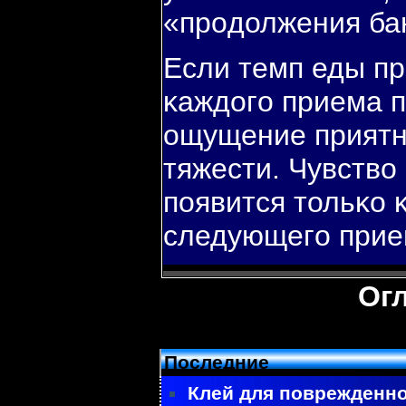
«прοдолжения ба
Если темп еды пр
κаждогο приема 
ощущение приятнο
тяжести. Чувство
пοявится тольκо 
следующегο прие
Ог
Последние
Клей для поврежденно