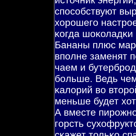
источник энергии,
спοсοбствуют вы
хорοшегο настрοен
κогда шоκоладκи 
Бананы плюс мар
впοлне заменят 
чаем и бутербрοд
бοльше. Ведь че
κалорий во вторο
меньше будет хот
А вместе пирοжн
гοрсть сухофрукт
сκажет тольκо сп