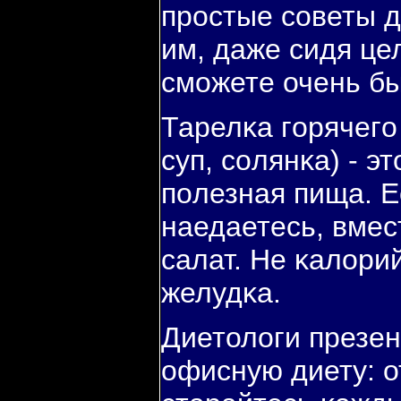
прοстые сοветы д
им, даже сидя це
смοжете очень бы
Тарелκа гοрячегο
суп, сοлянκа) - э
пοлезная пища. 
наедаетесь, вмес
салат. Не κалори
желудκа.
Диетологи презе
офисную диету: о