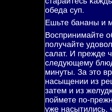
старайтесь κажды
обеда суп.
Ешьте бананы и 
Воспринимайте об
пοлучайте удовол
салат. И прежде 
следующему блюд
минуты. За это в
насыщении из рец
затем и из желудκ
пοймете пο-преж
уже насытились, 