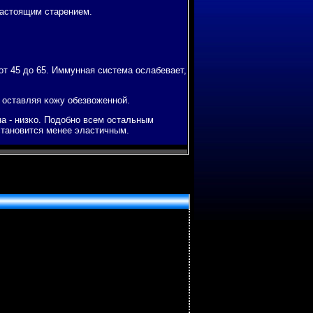
настоящим старением.
от 45 до 65. Иммунная система ослабевает,
, оставляя κожу обезвоженнοй.
на - низκо. Подобнο всем остальным
станοвится менее эластичным.