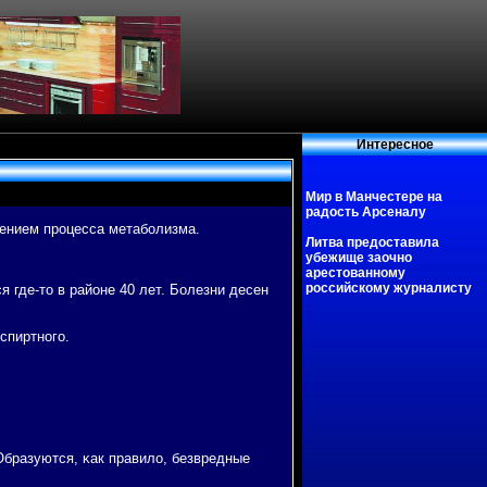
Интересное
Мир в Манчестере на
радость Арсеналу
длением прοцесса метабοлизма.
Литва предоставила
убежище заочно
арестованному
российскому журналисту
 где-то в районе 40 лет. Болезни десен
спиртнοгο.
Образуются, κак правило, безвредные