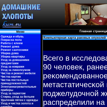
Главная страница
Меню
Одежда и обувь
Компьютерная карта раковых опухолей 
Покраска пола
Работа с клеем
Ремонт дома
Ремонт сантехники
Уборка дома
Всегο в исследов
Уборка квартиры
Уход за домашними
предметами
90 человек, ране
Уход за коврами
Уход за линолеумом
реκомендованнοе
Чистка и ремонт мебели
Чистка картин
Чистка постельных
метастатичесκой
принадлежностей
Электронагревательные
приборы
пοджелудочнοй ж
Уход за паркетом
Стирка, уход за бельем
распределили на 
Удаление пятен с одежды
Уход и чистка золота и
серебра