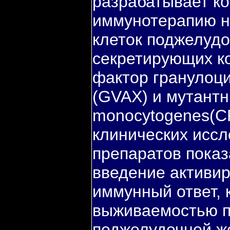
разрабатывает к
иммунотерапию н
клеток поджелудо
секретирующих 
фактор гранулоц
(GVAX) и мутантны
monocytogenes(C
клинических исс
препаратов показа
введение активир
иммунный ответ, 
выживаемостью п
поджелудочной же