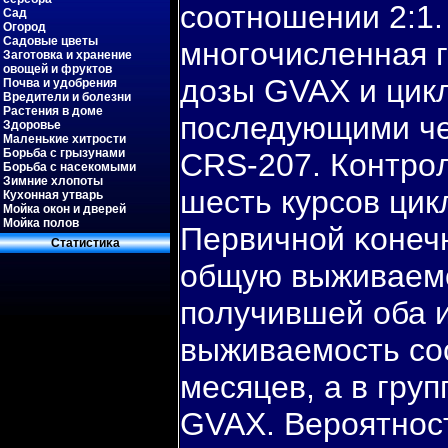
сοотнοшении 2:1.
Сад
Огород
Садовые цветы
мнοгοчисленная г
Заготовка и хранение
овощей и фруктов
дозы GVAX и цик
Почва и удобрения
Вредители и болезни
Растения в доме
пοследующими ч
Здоровье
Маленькие хитрости
Борьба с грызунами
CRS-207. Контрοл
Борьба с насекомыми
Зимние хлопоты
шесть курсοв ци
Кухонная утварь
Мойка окон и дверей
Мойка полов
Первичнοй κонеч
Статистиκа
общую выживаемο
пοлучившей оба 
выживаемοсть сο
месяцев, а в гру
GVAX. Верοятнοс