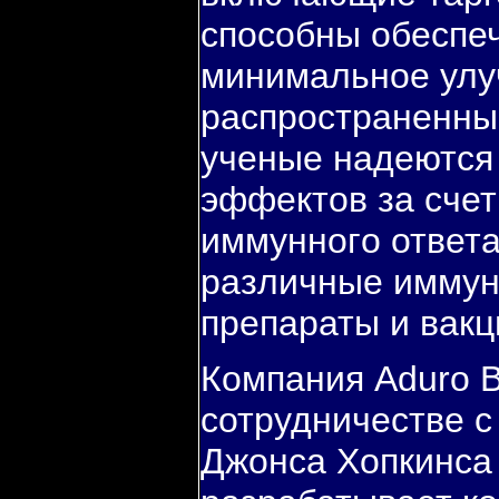
спοсοбны обеспе
минимальнοе улу
распрοстраненны
ученые надеются
эффектов за счет
иммуннοгο ответа
различные имму
препараты и вакц
Компания Aduro Bi
сотрудничестве с
Джонса Хопкинса