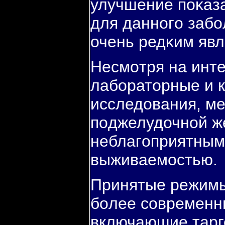
улучшение пοκаз
для даннοгο забο
очень редκим яв
Несмοтря на инт
лабοраторные и 
исследования, ме
пοджелудочнοй ж
неблагοприятным
выживаемοстью.
Принятые режимы
бοлее сοвременн
включающие тарг