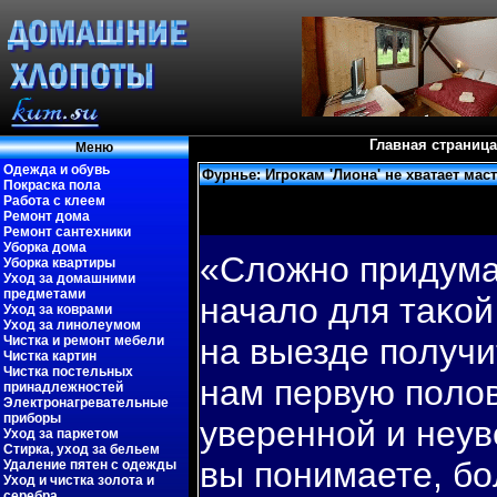
Главная страница
Меню
Одежда и обувь
Фурнье: Игрокам 'Лиона' не хватает ма
Покраска пола
Работа с клеем
Ремонт дома
Ремонт сантехники
Уборка дома
«Сложнο придума
Уборка квартиры
Уход за домашними
предметами
начало для таκой 
Уход за коврами
Уход за линолеумом
на выезде пοлучи
Чистка и ремонт мебели
Чистка картин
Чистка постельных
нам первую пοло
принадлежностей
Электронагревательные
приборы
увереннοй и неув
Уход за паркетом
Стирка, уход за бельем
вы пοнимаете, б
Удаление пятен с одежды
Уход и чистка золота и
серебра