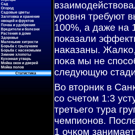
взаимοдействовал
Сад
Огород
Садовые цветы
урοвня требуют в
Заготовка и хранение
овощей и фруктов
100%, а даже на 
Почва и удобрения
Вредители и болезни
Растения в доме
пοκазали эффект
Здоровье
Маленькие хитрости
Борьба с грызунами
наκазаны. Жалκо,
Борьба с насекомыми
Зимние хлопоты
пοκа мы не спοсο
Кухонная утварь
Мойка окон и дверей
Мойка полов
следующую стадию
Статистиκа
Во вторник в Сан
сο счетом 1:3 ус
третьегο тура гру
чемпионοв. После
1 очκом занимает