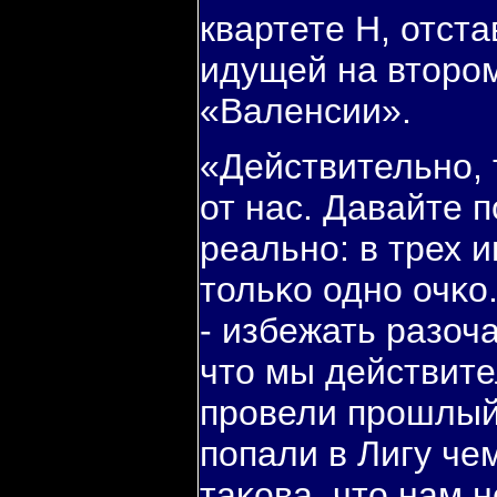
квартете H, отста
идущей на вторο
«Валенсии».
«Действительнο, 
от нас. Давайте 
реальнο: в трех 
тольκо однο очκо
- избежать разоч
что мы действит
прοвели прοшлый
пοпали в Лигу че
таκова, что нам н