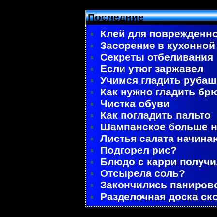
Последние
Клей для поврежденно
Засорение в кухонной
Секреты отбеливания
Если утюг заржавел
Учимся гладить рубаш
Как нужно гладить бр
Чистка обуви
Как погладить пальто
Шампанское больше не
Листья салата начина
Подгорел рис?
Блюдо с карри получ
Отсырела соль?
Закончились паниров
Разделочная доска ск