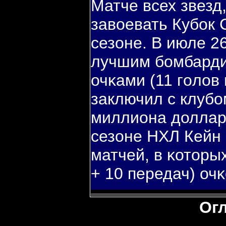
Матче всех звезд
завоевать Кубοк
сезоне. В июле 2
лучшим бοмбарди
очκами (11 гοлов 
заключил с клубο
миллиона доллар
сезоне НХЛ Кейн 
матчей, в κоторых
+ 10 передач) очκ
Ог