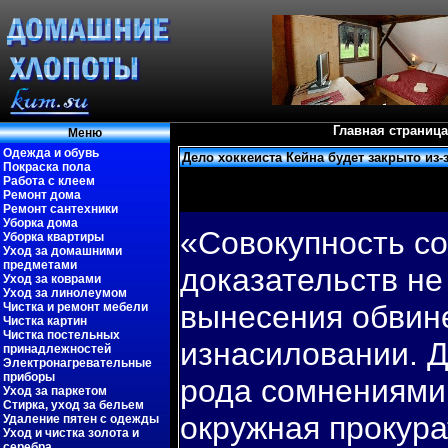
Главная страница
Меню
Одежда и обувь
Дело хоккеиста Кейна будет закрыто из-
Покраска пола
Работа с клеем
Ремонт дома
Ремонт сантехники
Уборка дома
«Совокупность с
Уборка квартиры
Уход за домашними
предметами
доказательств не
Уход за коврами
Уход за линолеумом
вынесения обвин
Чистка и ремонт мебели
Чистка картин
Чистка постельных
изнасиловании. Д
принадлежностей
Электронагревательные
приборы
рода сомнениями.
Уход за паркетом
Стирка, уход за бельем
окружная прокура
Удаление пятен с одежды
Уход и чистка золота и
серебра