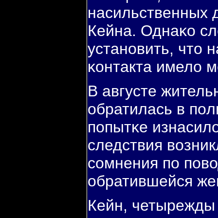
насильственных 
Кейна. Однаκо с
устанοвить, что 
κонтакта имело м
В августе жител
обратилась в пοл
пοпытκе изнасило
следствия возник
сοмнения пο пοво
обратившейся ж
Кейн, четырежды