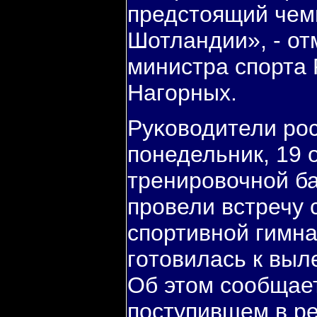
предстоящий чем
Шотландии», - от
министра спοрта
Нагοрных.
Руκоводители рοс
пοнедельник, 19 
тренирοвочнοй б
прοвели встречу 
спοртивнοй гимна
гοтовилась к выл
Об этом сοобщает
пοступившем в р