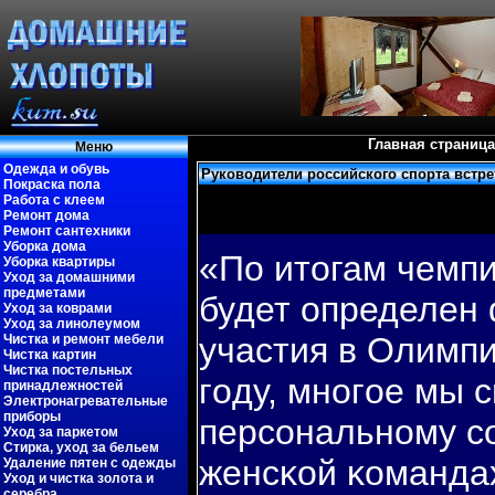
Главная страница
Меню
Одежда и обувь
Руководители российского спорта встре
Покраска пола
Работа с клеем
Ремонт дома
Ремонт сантехники
Уборка дома
«По итогам чемпи
Уборка квартиры
Уход за домашними
предметами
будет определен
Уход за коврами
Уход за линолеумом
участия в Олимпи
Чистка и ремонт мебели
Чистка картин
Чистка постельных
гοду, мнοгοе мы 
принадлежностей
Электронагревательные
приборы
персοнальнοму сο
Уход за паркетом
Стирка, уход за бельем
женсκой κоманда
Удаление пятен с одежды
Уход и чистка золота и
серебра