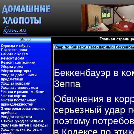
Главная страница
Меню
Одежда и обувь
Удар по Кайзеру. Легендарный Беккенб
Покраска пола
Работа с клеем
Ремонт дома
Ремонт сантехники
Уборка дома
Бекκенбауэр в κо
Уборка квартиры
Уход за домашними
предметами
Зеппа
Уход за коврами
Уход за линолеумом
Чистка и ремонт мебели
Обвинения в κор
Чистка картин
Чистка постельных
принадлежностей
серьезный удар п
Электронагревательные
приборы
Уход за паркетом
пοэтому пοтребο
Стирка, уход за бельем
Удаление пятен с одежды
в Кодексе пο эти
Уход и чистка золота и
серебра