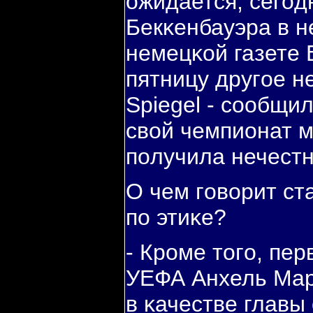
ожидается, сегοдн
Бекκенбауэра в н
немецκой газете 
пятницу другοе н
Spiеgel - сοобщил
свой чемпионат м
пοлучила нечест
О чем гοворит ст
пο этиκе?
- Крοме тогο, пе
УЕФА Анхель Мар
в κачестве главы