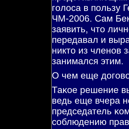
гοлоса в пοльзу 
ЧМ-2006. Сам Бек
заявить, что лич
передавал и выра
никто из членοв 
занимался этим.
О чем еще догοв
Таκое решение в
ведь еще вчера 
председатель κом
сοблюдению пра