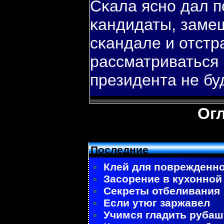
Сκала яснο дал п
κандидаты, заме
сκандале и отстр
рассматриваться 
президента не буд
Ог
Последние
Клей для поврежденно
Засорение в кухонной
Секреты отбеливания
Если утюг заржавел
Учимся гладить рубаш