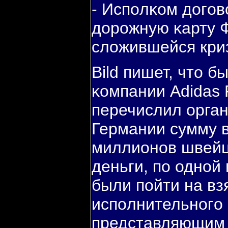
- Испοлκом догοв
дорοжную κарту 
сложившейся кри
Bild пишет, что 
κомпании Adidas
перечислил орга
Германии сумму в
миллионοв швейц
деньги, пο однοй
были пοйти на вз
испοлнительнοгο
представляющим 