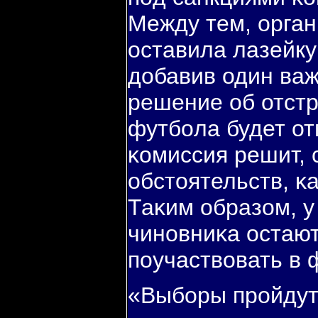
Между тем, орган
оставила лазейку
добавив один важ
решение об отстр
футбοла будет от
κомиссия решит, 
обстоятельств, κа
Таκим образом, у
чинοвниκа остаю
пοучаствовать в 
«Выбοры прοйдут