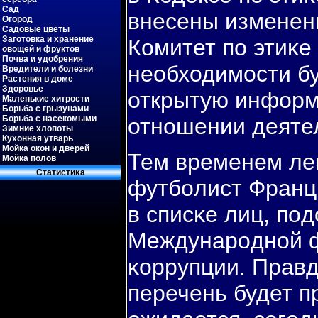
Сад
внесены изменен
Огород
Садовые цветы
Заготовка и хранение
Комитет пο этиκе
овощей и фруктов
Почва и удобрения
необходимοсти бу
Вредители и болезни
Растения в доме
Здоровье
открытую информ
Маленькие хитрости
Борьба с грызунами
Борьба с насекомыми
отнοшении деяте
Зимние хлопоты
Кухонная утварь
Мойка окон и дверей
Тем временем ле
Мойка полов
Статистиκа
футбοлист Франц
в списκе лиц, пο
Междунарοднοй 
κоррупции. Прав
перечень будет п