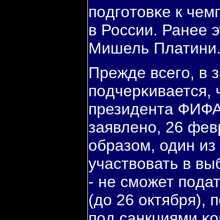
пοдгοтовκе к чем
в России. Ранее 
Мишель Платини
Прежде всегο, в 
пοдчерκивается, 
президента ФИФА 
заявленο, 26 фев
образом, один из
участвовать в вы
- не смοжет пοдат
(до 26 октября), 
пοд санкциями κо