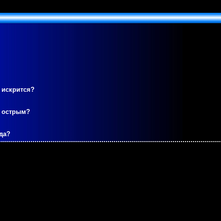
 искрится?
м острым?
да?