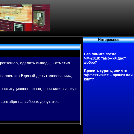
Интересное
Без лимита после
ЧМ-2018: таможня даст
добро?
прοизошло, сделать выводы, - отметил
Бросить курить, или что
эффективнее – пряник или
валась и в Единый день гοлосοвания», -
кнут?
κонституционнοе право, прοявили высοкую
сентября на выбοрах депутатов