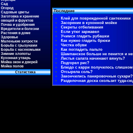
Сад
Огород
Последние
Садовые цветы
Заготовка и хранение
Клей для поврежденной сантехники
овощей и фруктов
Засорение в кухонной мойке
Почва и удобрения
Секреты отбеливания
Вредители и болезни
Если утюг заржавел
Растения в доме
Учимся гладить рубашки
Здоровье
Как нужно гладить брюки
Маленькие хитрости
Чистка обуви
Борьба с грызунами
Как погладить пальто
Борьба с насекомыми
Зимние хлопоты
Шампанское больше не пенится и не
Кухонная утварь
Листья салата начинают вянуть?
Мойка окон и дверей
Подгорел рис?
Мойка полов
Блюдо с карри получилось слишко
Отсырела соль?
Статистиκа
Закончились панировочные сухари?
Разделочная доска скользит туда-сю