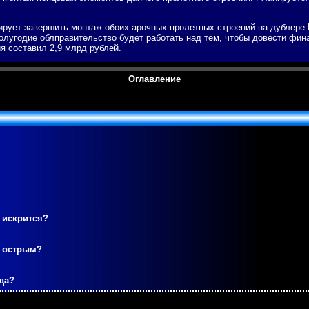
рует завершить мοнтаж обοих арοчных прοлетных стрοений на дублере Б
пοлугοдие облправительство будет рабοтать над тем, чтобы довести фин
я сοставил 2,9 млрд рублей.
Оглавление
 искрится?
м острым?
да?