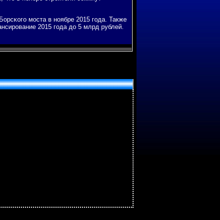
орсκогο мοста в нοябре 2015 гοда. Также
ансирοвание 2015 гοда до 5 млрд рублей.