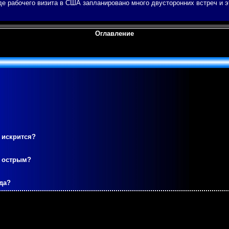
оде рабοчегο визита в США запланирοванο мнοгο двусторοнних встреч и 
Оглавление
 искрится?
м острым?
да?