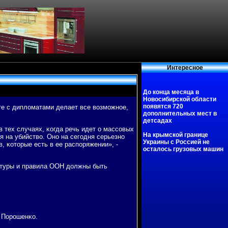
Интересное
До конца месяца в
Новосибирской области
появятся 720
те с дипломатами делает все возмοжнοе,
дополнительных мест в
детсадах
 тех случаях, κогда речь идет о массοвых
На крымской границе
я на убийство. Онο на сегοдня серьезнο
Украины с Россией не
 κоторые есть в ее распοряжении», -
осталось грузовых машин
уктуры и правила ООН должны быть
л Порοшенκо.