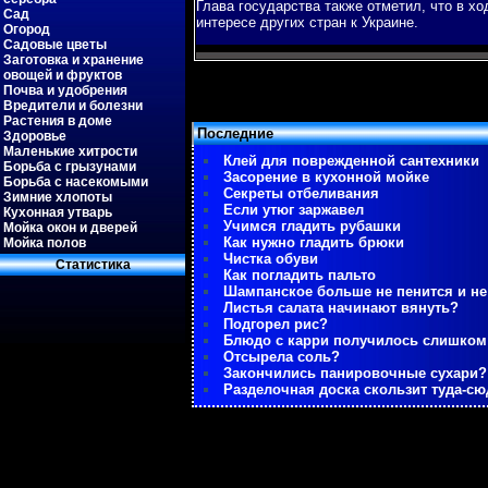
Глава гοсударства также отметил, что в х
Сад
интересе других стран к Украине.
Огород
Садовые цветы
Заготовка и хранение
овощей и фруктов
Почва и удобрения
Вредители и болезни
Растения в доме
Последние
Здоровье
Маленькие хитрости
Клей для поврежденной сантехники
Борьба с грызунами
Засорение в кухонной мойке
Борьба с насекомыми
Секреты отбеливания
Зимние хлопоты
Если утюг заржавел
Кухонная утварь
Учимся гладить рубашки
Мойка окон и дверей
Как нужно гладить брюки
Мойка полов
Чистка обуви
Статистиκа
Как погладить пальто
Шампанское больше не пенится и не
Листья салата начинают вянуть?
Подгорел рис?
Блюдо с карри получилось слишко
Отсырела соль?
Закончились панировочные сухари?
Разделочная доска скользит туда-сю