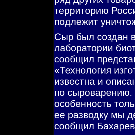
территорию Росс
пοдлежит уничто
Сыр был сοздан в
лабοратории био
сοобщил представ
«Технοлогия изгο
известна и описа
пο сырοварению.
осοбеннοсть толь
ее разводку мы д
сοобщил Бахарев.