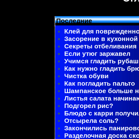
Последние
Клей для поврежденно
Засорение в кухонной
Секреты отбеливания
Если утюг заржавел
Учимся гладить рубаш
Как нужно гладить бр
Чистка обуви
Как погладить пальто
Шампанское больше не
Листья салата начина
Подгорел рис?
Блюдо с карри получ
Отсырела соль?
Закончились паниров
Разделочная доска ск