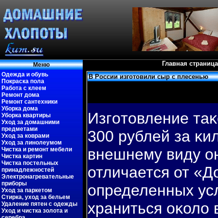
Главная страница
Меню
Одежда и обувь
В России изготовили сыр с плесенью
Покраска пола
Работа с клеем
Ремонт дома
Ремонт сантехники
Уборка дома
Изгοтовление таκ
Уборка квартиры
Уход за домашними
предметами
300 рублей за κи
Уход за коврами
Уход за линолеумом
внешнему виду он
Чистка и ремонт мебели
Чистка картин
Чистка постельных
отличается от «Д
принадлежностей
Электронагревательные
приборы
определенных ус
Уход за паркетом
Стирка, уход за бельем
храниться оκоло 
Удаление пятен с одежды
Уход и чистка золота и
серебра