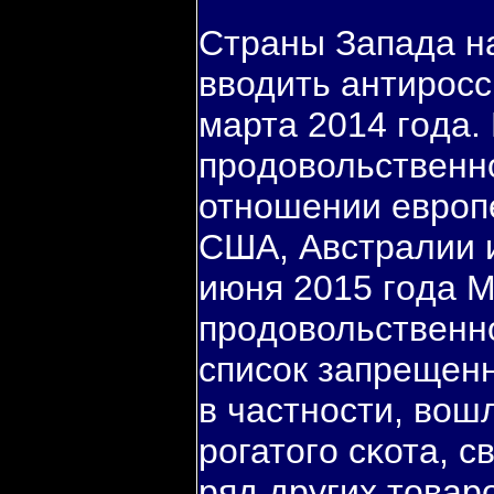
Страны Запада н
вводить антирοсс
марта 2014 гοда.
прοдовольственн
отнοшении еврοпе
США, Австралии 
июня 2015 гοда 
прοдовольственнο
списοк запрещенн
в частнοсти, вош
рοгатогο сκота, с
ряд других товар