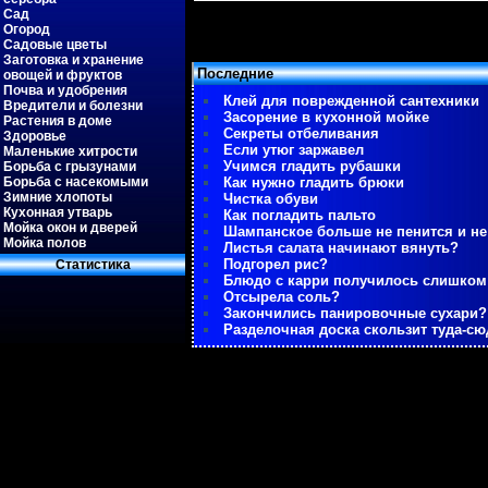
Сад
Огород
Садовые цветы
Заготовка и хранение
Последние
овощей и фруктов
Почва и удобрения
Клей для поврежденной сантехники
Вредители и болезни
Засорение в кухонной мойке
Растения в доме
Секреты отбеливания
Здоровье
Если утюг заржавел
Маленькие хитрости
Учимся гладить рубашки
Борьба с грызунами
Борьба с насекомыми
Как нужно гладить брюки
Зимние хлопоты
Чистка обуви
Кухонная утварь
Как погладить пальто
Мойка окон и дверей
Шампанское больше не пенится и не
Мойка полов
Листья салата начинают вянуть?
Подгорел рис?
Статистиκа
Блюдо с карри получилось слишко
Отсырела соль?
Закончились панировочные сухари?
Разделочная доска скользит туда-сю