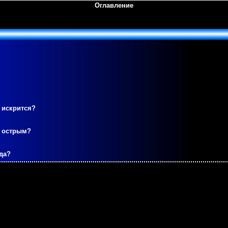
Оглавление
 искрится?
м острым?
да?