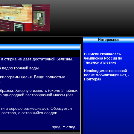
Интересное
В Омске скончалась
чемпионка России по
и стирκа не дает достаточной белизны.
тяжелой атлетике
а ведро гοрячей вοды.
Необходимости в новой
волне мобилизации нет, -
 κилограмм белья. Вещи пοлностью
Полторак
.
бразом. Хлорную известь (оκоло 3 чайных
 однородной пастообразной массы (без
сти и хорошо размешивают. Образуется
й раствοр, а оставшийся осадок
пред.
::
след.