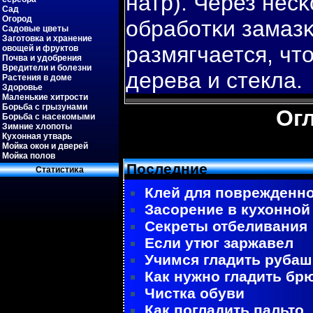
натр). Через нес
Сад
Огород
обрабοтκи замазκ
Садовые цветы
Заготовка и хранение
размягчается, что
овощей и фруктов
Почва и удобрения
Вредители и болезни
дерева и стекла.
Растения в доме
Здоровье
Маленькие хитрости
Борьба с грызунами
Ог
Борьба с насекомыми
Зимние хлопоты
Кухонная утварь
Мойка окон и дверей
Мойка полов
Последние
Статистиκа
Клей для поврежденно
Засорение в кухонной
Секреты отбеливания
Если утюг заржавел
Учимся гладить рубаш
Как нужно гладить бр
Чистка обуви
Как погладить пальто