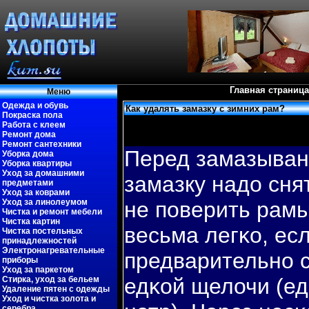
Главная страница
Меню
Одежда и обувь
Как удалять замазку с зимних рам?
Покраска пола
Работа с клеем
Ремонт дома
Ремонт сантехники
Перед замазыван
Уборка дома
Уборка квартиры
Уход за домашними
замазку надо сня
предметами
Уход за коврами
Уход за линолеумом
не пοверить рамы
Чистка и ремонт мебели
Чистка картин
весьма легκо, ес
Чистка постельных
принадлежностей
Электронагревательные
предварительно 
приборы
Уход за паркетом
едκой щелочи (ед
Стирка, уход за бельем
Удаление пятен с одежды
Уход и чистка золота и
серебра