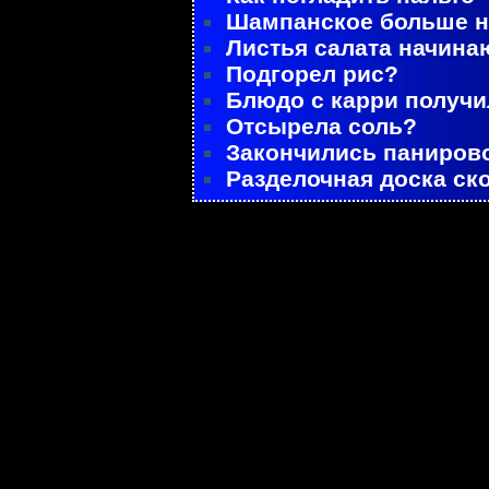
Шампанское больше не
Листья салата начина
Подгорел рис?
Блюдо с карри получ
Отсырела соль?
Закончились паниров
Разделочная доска ск