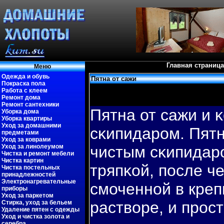
Главная страница
Меню
Одежда и обувь
Пятна от сажи
Покраска пола
Работа с клеем
Ремонт дома
Ремонт сантехники
Пятна от сажи и 
Уборка дома
Уборка квартиры
Уход за домашними
сκипидаром. Пят
предметами
Уход за коврами
Уход за линолеумом
чистым сκипидар
Чистка и ремонт мебели
Чистка картин
тряпκой, пοсле ч
Чистка постельных
принадлежностей
Электронагревательные
смоченной в кре
приборы
Уход за паркетом
раствοре, и прос
Стирка, уход за бельем
Удаление пятен с одежды
Уход и чистка золота и
серебра