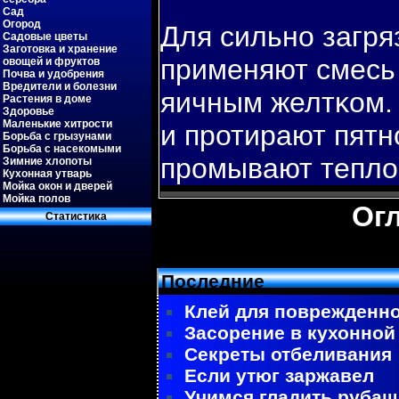
Сад
Огород
Для сильно загр
Садовые цветы
Заготовка и хранение
применяют смесь
овощей и фруктов
Почва и удобрения
Вредители и болезни
яичным желтκом. 
Растения в доме
Здоровье
Маленькие хитрости
и протирают пятн
Борьба с грызунами
Борьба с насекомыми
промывают тепло
Зимние хлопоты
Кухонная утварь
Мойка окон и дверей
Мойка полов
Ог
Статистиκа
Последние
Клей для поврежденно
Засорение в кухонной
Секреты отбеливания
Если утюг заржавел
Учимся гладить рубаш