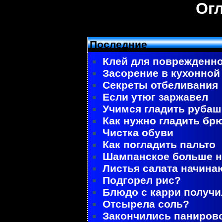
Ог
Последние
Клей для поврежденно
Засорение в кухонной
Секреты отбеливания
Если утюг заржавел
Учимся гладить рубаш
Как нужно гладить бр
Чистка обуви
Как погладить пальто
Шампанское больше не
Листья салата начина
Подгорел рис?
Блюдо с карри получ
Отсырела соль?
Закончились паниров