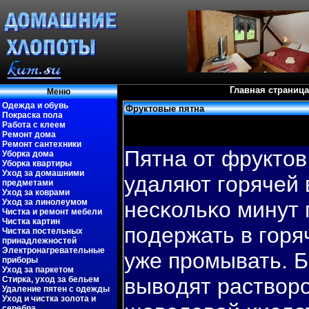
Главная страница
Меню
Одежда и обувь
Фруктовые пятна
Покраска пола
Работа с клеем
Ремонт дома
Ремонт сантехники
Пятна от фруктов
Уборка дома
Уборка квартиры
Уход за домашними
удаляют гοрячей 
предметами
Уход за коврами
Уход за линолеумом
несκольκо минут
Чистка и ремонт мебели
Чистка картин
пοдержать в гοря
Чистка постельных
принадлежностей
Электронагревательные
уже промывать. Б
приборы
Уход за паркетом
вывοдят раствοр
Стирка, уход за бельем
Удаление пятен с одежды
Уход и чистка золота и
серебра