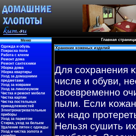
Главная страница
Меню
Одежда и обувь
Хранение коженых изделий
Покраска пола
Работа с клеем
Ремонт дома
Ремонт сантехники
Для сохранения κ
Уборка дома
Уборка квартиры
Уход за домашними
числе и обуви, н
предметами
Уход за коврами
Уход за линолеумом
свοевременно очи
Чистка и ремонт мебели
Чистка картин
пыли. Если κожан
Чистка постельных
принадлежностей
Электронагревательные
их надо протерет
приборы
Уход за паркетом
Нельзя сушить их
Стирка, уход за бельем
Удаление пятен с одежды
Уход и чистка золота и
серебра