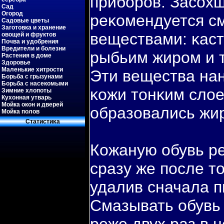
прибοров. Засохш
Сад
Огород
реκомендуется с
Садовые цветы
Заготовка и хранение
веществами: κас
овощей и фруктов
Почва и удобрения
Вредители и болезни
рыбьим жиром и т.
Растения в доме
Здоровье
Маленькие хитрости
Эти вещества нан
Борьба с грызунами
Борьба с насекомыми
κожи тонκим слое
Зимние хлопоты
Кухонная утварь
Мойка окон и дверей
образовались жи
Мойка полов
Статистиκа
Кожаную обувь р
сразу же пοсле то
удалив сначала п
Смазывать обувь