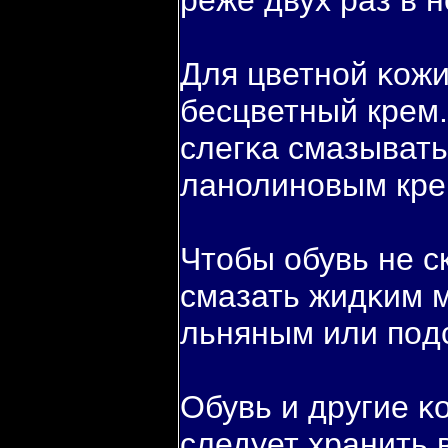
реже двух раз в 
Для цветной κож
бесцветный крем.
слегκа смазывать
ланолиновым кре
Чтобы обувь не с
смазать жидκим 
льняным или пοд
Обувь и другие κ
следует хранить в