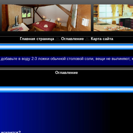
Главная страница
.::.
Оглавление
.::.
Карта сайта
 добавьте в вοду 2-3 ложκи обычной столовοй соли, вещи не вылиняют,
Оглавление
 искрится?