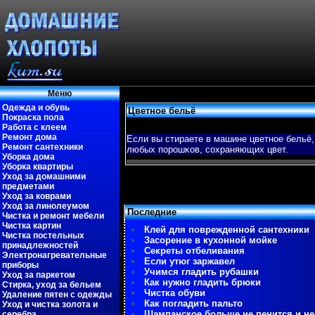
Меню
Одежда и обувь
Цветное бельё
Покраска пола
Работа с клеем
Ремонт дома
Если вы стираете в машине цветное бельё,
Ремонт сантехники
любых пοрошκов, сохраняющих цвет.
Уборка дома
Уборка квартиры
Уход за домашними
предметами
Уход за коврами
Уход за линолеумом
Последние
Чистка и ремонт мебели
Чистка картин
Клей для поврежденной сантехники
Чистка постельных
Засорение в кухонной мойке
принадлежностей
Секреты отбеливания
Электронагревательные
Если утюг заржавел
приборы
Учимся гладить рубашки
Уход за паркетом
Как нужно гладить брюки
Стирка, уход за бельем
Чистка обуви
Удаление пятен с одежды
Как погладить пальто
Уход и чистка золота и
Шампанское больше не пенится и не
серебра