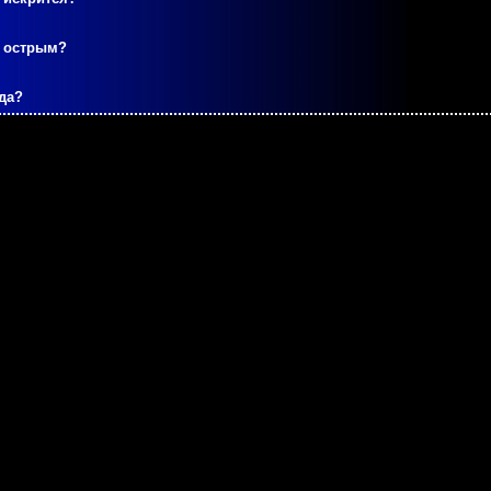
м острым?
да?