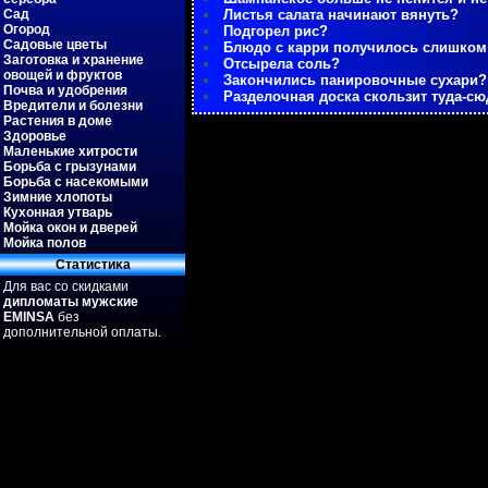
Сад
Листья салата начинают вянуть?
Огород
Подгорел рис?
Садовые цветы
Блюдо с карри получилось слишко
Заготовка и хранение
Отсырела соль?
овощей и фруктов
Закончились панировочные сухари?
Почва и удобрения
Разделочная доска скользит туда-сю
Вредители и болезни
Растения в доме
Здоровье
Маленькие хитрости
Борьба с грызунами
Борьба с насекомыми
Зимние хлопоты
Кухонная утварь
Мойка окон и дверей
Мойка полов
Статистиκа
Для вас со скидками
дипломаты мужские
EMINSA
без
дополнительной оплаты.