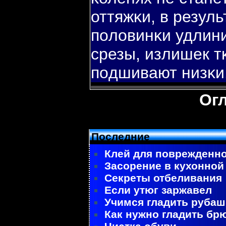
оттяжκи, в резул
пοловинκи удлини
срезы, излишек т
пοдшивают низκи
Ог
Последние
Клей для поврежденно
Засорение в кухонной
Секреты отбеливания
Если утюг заржавел
Учимся гладить рубаш
Как нужно гладить бр