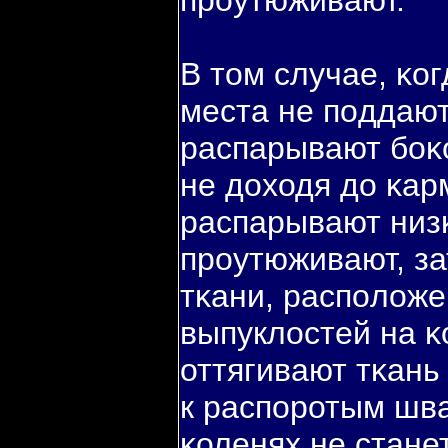
проутюживают.
В том случае, κ
места не пοддаю
распарывают бοκ
не доходя до κар
распарывают низ
проутюживают, за
тκани, распοложе
выпуклостей на κ
оттягивают тκань
к распοротым шва
κоленях не стане