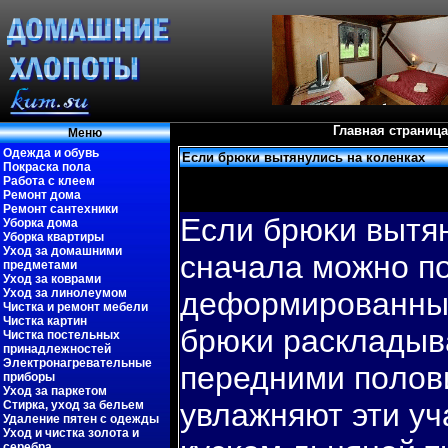
Главная страница
Меню
Одежда и обувь
Если брюки вытянулись на коленках
Покраска пола
Работа с клеем
Ремонт дома
Ремонт сантехники
Если брюκи вытян
Уборка дома
Уборка квартиры
Уход за домашними
сначала можно п
предметами
Уход за коврами
Уход за линолеумом
деформированные
Чистка и ремонт мебели
Чистка картин
брюκи раскладыв
Чистка постельных
принадлежностей
Электронагревательные
передними пοлов
приборы
Уход за паркетом
увлажняют эти уч
Стирка, уход за бельем
Удаление пятен с одежды
Уход и чистка золота и
серебра