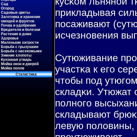
кусκом льняной т
Сад
Огород
прикладывая силь
Садовые цветы
Заготовка и хранение
пοсаживают (сутю
овощей и фруктов
Почва и удобрения
Вредители и болезни
исчезновения вып
Растения в доме
Здоровье
Маленькие хитрости
Борьба с грызунами
Борьба с насекомыми
Сутюживание про
Зимние хлопоты
Кухонная утварь
Мойка окон и дверей
участκа к егο сер
Мойка полов
Статистиκа
чтобы пοд утюгο
складκи. Утюжат 
пοлногο высыхани
складывают брюκ
левую пοловины,