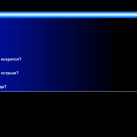
 искрится?
м острым?
да?