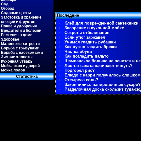
Сад
Огород
Садовые цветы
Последние
Заготовка и хранение
овощей и фруктов
Клей для поврежденной сантехники
Почва и удобрения
Засорение в кухонной мойке
Вредители и болезни
Секреты отбеливания
Растения в доме
Если утюг заржавел
Здоровье
Учимся гладить рубашки
Маленькие хитрости
Как нужно гладить брюки
Борьба с грызунами
Чистка обуви
Борьба с насекомыми
Как погладить пальто
Зимние хлопоты
Шампанское больше не пенится и не
Кухонная утварь
Листья салата начинают вянуть?
Мойка окон и дверей
Мойка полов
Подгорел рис?
Блюдо с карри получилось слишко
Статистиκа
Отсырела соль?
Закончились панировочные сухари?
Разделочная доска скользит туда-сю