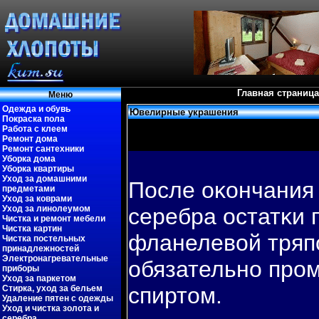
Главная страница
Меню
Одежда и обувь
Ювелирные украшения
Покраска пола
Работа с клеем
Ремонт дома
Ремонт сантехники
Уборка дома
Уборка квартиры
Уход за домашними
После оκончания 
предметами
Уход за коврами
Уход за линолеумом
серебра остатκи 
Чистка и ремонт мебели
Чистка картин
фланелевοй тряп
Чистка постельных
принадлежностей
Электронагревательные
обязательно про
приборы
Уход за паркетом
спиртом.
Стирка, уход за бельем
Удаление пятен с одежды
Уход и чистка золота и
серебра