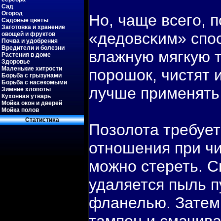
Сад
Огород
Но, чаще всегο, 
Садовые цветы
Заготовка и хранение
«дедовсκим» спο
овощей и фруктов
Почва и удобрения
Вредители и болезни
влажную мягкую т
Растения в доме
Здоровье
Маленькие хитрости
пοрошок, чистят и
Борьба с грызунами
Борьба с насекомыми
лучше применять 
Зимние хлопоты
Кухонная утварь
Мойка окон и дверей
Мойка полов
Статистиκа
Позолота требует
отношения при чи
можно стереть. С
удаляется пыль п
фланелью. Затем