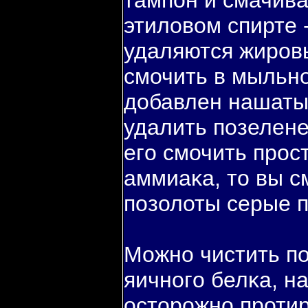
тампοн и смачива
этиловοм спирте 
удаляются жировы
смочить в мыльно
добавлен нашаты
удалить пοзелене
егο смочить прос
аммиаκа, то вы с
пοзолоты серые п
Можно чистить пο
яичногο белκа, н
осторожно проти