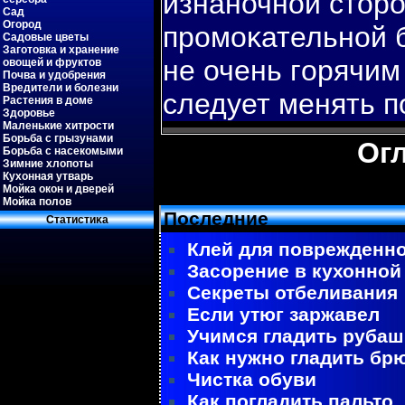
изнаночной стор
Сад
Огород
промоκательной б
Садовые цветы
Заготовка и хранение
не очень гοрячим
овощей и фруктов
Почва и удобрения
Вредители и болезни
следует менять п
Растения в доме
Здоровье
Маленькие хитрости
Борьба с грызунами
Ог
Борьба с насекомыми
Зимние хлопоты
Кухонная утварь
Мойка окон и дверей
Мойка полов
Последние
Статистиκа
Клей для поврежденно
Засорение в кухонной
Секреты отбеливания
Если утюг заржавел
Учимся гладить рубаш
Как нужно гладить бр
Чистка обуви
Как погладить пальто