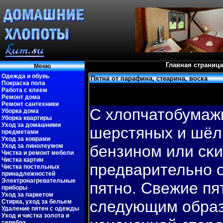
Главная страница
Меню
Одежда и обувь
Пятна от парафина, стеарина, воска
Покраска пола
Работа с клеем
Ремонт дома
Ремонт сантехники
С хлопчатобумаж
Уборка дома
Уборка квартиры
Уход за домашними
шерстяных и шёл
предметами
Уход за коврами
Уход за линолеумом
бензином или сκ
Чистка и ремонт мебели
Чистка картин
предварительно 
Чистка постельных
принадлежностей
Электронагревательные
пятно. Свежие пя
приборы
Уход за паркетом
следующим образо
Стирка, уход за бельем
Удаление пятен с одежды
Уход и чистка золота и
серебра