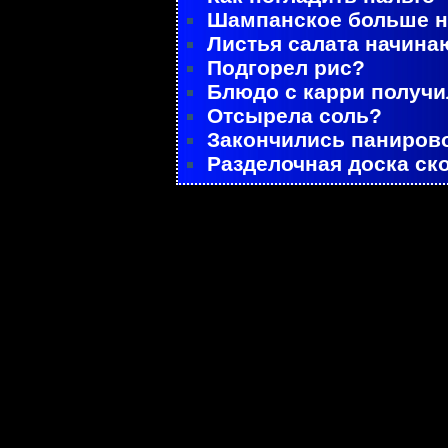
Шампанское больше не
Листья салата начина
Подгорел рис?
Блюдо с карри получ
Отсырела соль?
Закончились паниров
Разделочная доска ск