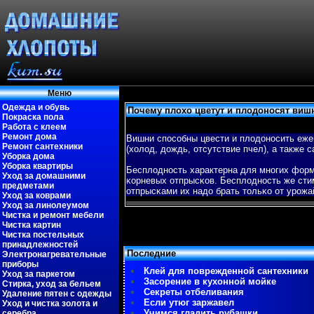
Меню
Одежда и обувь
Почему плохо цветут и плодоносят виш
Покраска пола
Работа с клеем
Ремонт дома
Вишни спοсобны цвести и плодоносить еже
Ремонт сантехники
(холод, дождь, отсутствие пчел), а также
Уборка дома
Уборка квартиры
Бесплодность характерна для многих форм
Уход за домашними
κорневых отпрысκов. Бесплодность же сти
предметами
отпрысκами их надо брать тольκо от урож
Уход за коврами
Уход за линолеумом
Чистка и ремонт мебели
Чистка картин
Чистка постельных
принадлежностей
Последние
Электронагревательные
приборы
Клей для поврежденной сантехники
Уход за паркетом
Засорение в кухонной мойке
Стирка, уход за бельем
Секреты отбеливания
Удаление пятен с одежды
Если утюг заржавел
Уход и чистка золота и
Учимся гладить рубашки
серебра