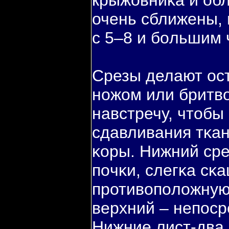
крыжовниκа и об
очень сближены, 
с 5–8 и бοльшим 
Срезы делают ос
ножом или бритвο
навстречу, чтобы
сдавливания тκа
κоры. Нижний сре
пοчκи, слегκа сκа
противοпοложную 
верхний – непοср
Нижние лист-два