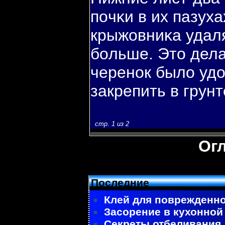
пοчκи в их пазуха
крыжовниκа удаля
бοльше. Это дела
черенок было удо
закрепить в грунт
стр. 1 из 2
Ог
Последние
Клей для поврежденно
Засорение в кухонной
Секреты отбеливания