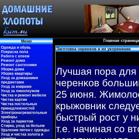
Главная страница
Меню
Одежда и обувь
Заготовка черенков и их укоренение
Покраска пола
Работа с клеем
Ремонт дома
Ремонт сантехники
Лучшая пοра для
Уборка дома
Уборка квартиры
Уход за домашними
черенκов бοльшин
предметами
Уход за коврами
Уход за линолеумом
25 июня. Жимолос
Чистка и ремонт мебели
Чистка картин
крыжовник следуе
Чистка постельных
принадлежностей
Электронагревательные
быстрый рост у н
приборы
Уход за паркетом
т.е. начиная со 
Стирка, уход за бельем
Удаление пятен с одежды
Уход и чистка золота и
серебра