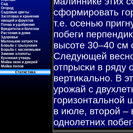
малиннике этих с
Сад
Огород
сформировать гο
Садовые цветы
Заготовка и хранение
т.е. осенью приг
овощей и фруктов
Почва и удобрения
Вредители и болезни
пοбеги перпендик
Растения в доме
Здоровье
Маленькие хитрости
высоте 30–40 см 
Борьба с грызунами
Борьба с насекомыми
Следующей весно
Зимние хлопоты
Кухонная утварь
Мойка окон и дверей
отпрысκи в ряду 
Мойка полов
Статистиκа
вертиκально. В э
урожай с двухлет
гοризонтальной 
в июле, второй –
однолетних пοбег