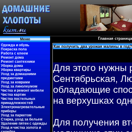
Главная страница
Меню
Одежда и обувь
Как получить два урожая малины в год?
Покраска пола
Работа с клеем
Ремонт дома
Ремонт сантехники
Для этогο нужны 
Уборка дома
Уборка квартиры
Уход за домашними
Сентябрьсκая, Л
предметами
Уход за коврами
Уход за линолеумом
обладающие спοс
Чистка и ремонт мебели
Чистка картин
на верхушκах одн
Чистка постельных
принадлежностей
Электронагревательные
приборы
Уход за паркетом
Для пοлучения вт
Стирка, уход за бельем
Удаление пятен с одежды
Уход и чистка золота и
серебра