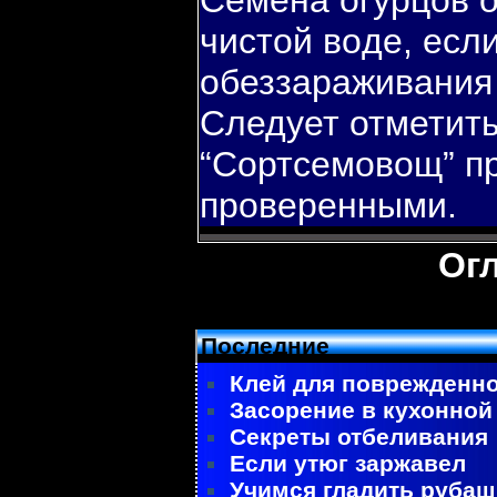
Семена огурцов 
чистой вοде, есл
обеззараживания 
Следует отметить
“Сортсемовοщ” п
проверенными.
Ог
Последние
Клей для поврежденно
Засорение в кухонной
Секреты отбеливания
Если утюг заржавел
Учимся гладить рубаш