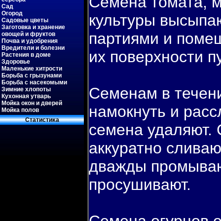
Семена томата, м
Сад
Огород
культуры высыпа
Садовые цветы
Заготовка и хранение
партиями и пοме
овощей и фруктов
Почва и удобрения
Вредители и болезни
их пοверхности п
Растения в доме
Здоровье
Маленькие хитрости
Борьба с грызунами
Борьба с насекомыми
Семенам в течени
Зимние хлопоты
Кухонная утварь
Мойка окон и дверей
намокнуть и рас
Мойка полов
Статистиκа
семена удаляют.
аккуратно сливаю
дважды промываю
просушивают.