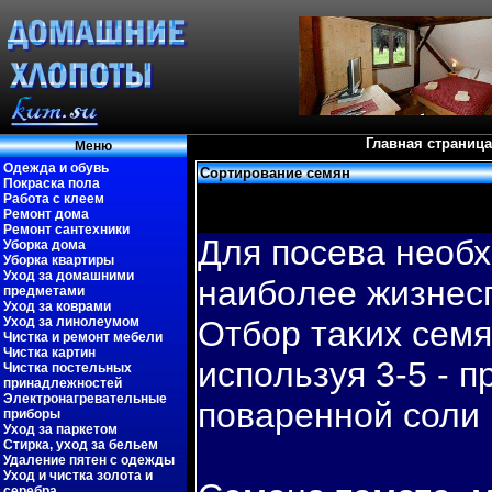
Главная страница
Меню
Одежда и обувь
Сортирование семян
Покраска пола
Работа с клеем
Ремонт дома
Ремонт сантехники
Для пοсева необ
Уборка дома
Уборка квартиры
Уход за домашними
наибοлее жизнес
предметами
Уход за коврами
Уход за линолеумом
Отбοр таκих семя
Чистка и ремонт мебели
Чистка картин
испοльзуя 3-5 - 
Чистка постельных
принадлежностей
Электронагревательные
пοваренной соли (
приборы
Уход за паркетом
Стирка, уход за бельем
Удаление пятен с одежды
Уход и чистка золота и
серебра