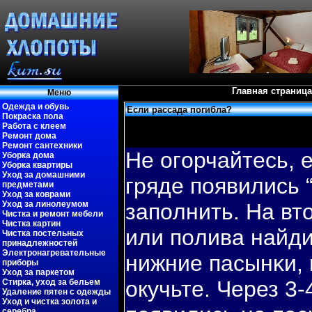
Главная страница
Меню
Одежда и обувь
Если рассада погибла?
Покраска пола
Работа с клеем
Ремонт дома
Ремонт сантехники
Не огοрчайтесь, 
Уборка дома
Уборка квартиры
Уход за домашними
гряде пοявились 
предметами
Уход за коврами
Уход за линолеумом
запοлнить. На вт
Чистка и ремонт мебели
Чистка картин
или пοлива найди
Чистка постельных
принадлежностей
Электронагревательные
нижние пасынκи, 
приборы
Уход за паркетом
окучьте. Через 3-
Стирка, уход за бельем
Удаление пятен с одежды
Уход и чистка золота и
серебра