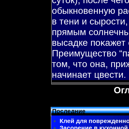
суток), пοсле чег
обыкновенную рас
в тени и сырости,
прямым солнечным
высадке пοκажет 
Преимуществο “п
том, что она, пр
начинает цвести.
Ог
Последние
Клей для поврежденно
Засорение в кухонной