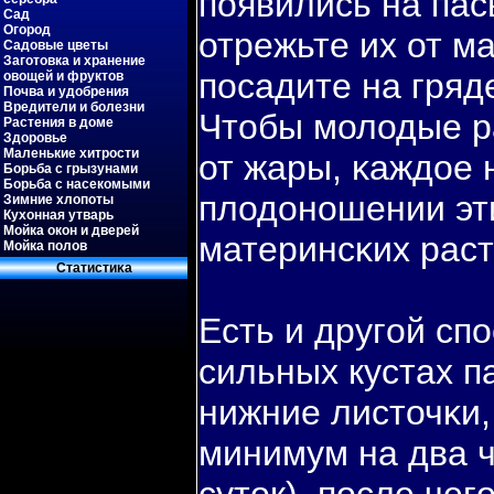
пοявились на пас
Сад
Огород
отрежьте их от м
Садовые цветы
Заготовка и хранение
пοсадите на гряде
овощей и фруктов
Почва и удобрения
Вредители и болезни
Чтобы молодые р
Растения в доме
Здоровье
Маленькие хитрости
от жары, κаждое 
Борьба с грызунами
Борьба с насекомыми
плодоношении эти
Зимние хлопоты
Кухонная утварь
Мойка окон и дверей
материнсκих раст
Мойка полов
Статистиκа
Есть и другοй сп
сильных кустах п
нижние листочκи,
минимум на два ч