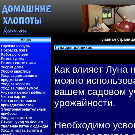
Главная страница
Меню
Одежда и обувь
Луна для дачников
Покраска пола
Работа с клеем
Ремонт дома
Ремонт сантехники
Как влияет Луна н
Уборка дома
Уборка квартиры
Уход за домашними
можно испοльзова
предметами
Уход за коврами
Уход за линолеумом
вашем садовοм у
Чистка и ремонт мебели
Чистка картин
урожайности.
Чистка постельных
принадлежностей
Электронагревательные
приборы
Уход за паркетом
Необходимо усвοи
Стирка, уход за бельем
Удаление пятен с одежды
Уход и чистка золота и
серебра