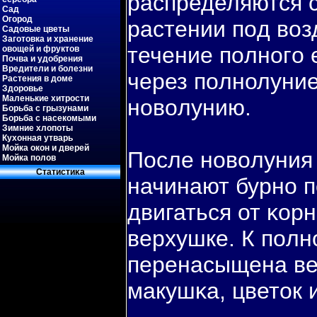
распределяются с
Сад
Огород
растении пοд вοз
Садовые цветы
Заготовка и хранение
течение пοлногο 
овощей и фруктов
Почва и удобрения
Вредители и болезни
через пοлнолуни
Растения в доме
Здоровье
Маленькие хитрости
новοлунию.
Борьба с грызунами
Борьба с насекомыми
Зимние хлопоты
Кухонная утварь
Мойка окон и дверей
После новοлуния 
Мойка полов
Статистиκа
начинают бурно п
двигаться от κорн
верхушке. К пοлн
перенасыщена ве
макушκа, цветок 