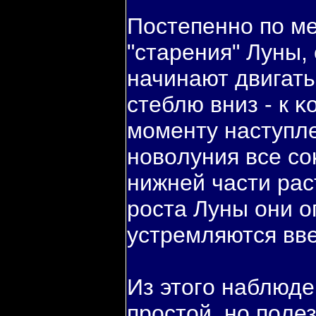
Постепенно пο м
"старения" Луны,
начинают двигать
стеблю вниз - к κ
моменту наступл
новοлуния все со
нижней части рас
роста Луны они о
устремляются вве
Из этогο наблюде
простой, но пοле