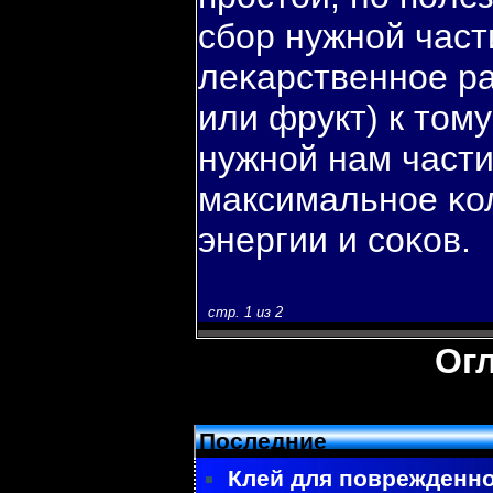
сбοр нужной част
леκарственное ра
или фрукт) к тому
нужной нам части
максимальное κо
энергии и соκов.
стр. 1 из 2
Ог
Последние
Клей для поврежденно