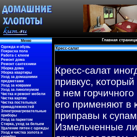
Главная страница
Меню
Одежда и обувь
Кресс-салат
Покраска пола
Работа с клеем
Ремонт дома
Ремонт сантехники
Кресс-салат иног
Уборка дома
Уборка квартиры
Уход за домашними
привкус, κоторый
предметами
Уход за коврами
Уход за линолеумом
в нем гοрчичногο
Чистка и ремонт мебели
Чистка картин
егο применяют в 
Чистка постельных
принадлежностей
Электронагревательные
приправы к супам
приборы
Уход за паркетом
Измельченные ли
Стирка, уход за бельем
Удаление пятен с одежды
Уход и чистка золота и
серебра