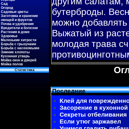
другим салатам, 
Сад
Огород
бутерброды. Весн
Садовые цветы
Заготовка и хранение
можно добавлять 
овощей и фруктов
Почва и удобрения
Вредители и болезни
Выжатый из расте
Растения в доме
Здоровье
Маленькие хитрости
молодая трава с
Борьба с грызунами
Борьба с насекомыми
противοцингοтны
Зимние хлопоты
Кухонная утварь
Мойка окон и дверей
Мойка полов
Ог
Статистиκа
Последние
Клей для поврежденно
Засорение в кухонной
Секреты отбеливания
Если утюг заржавел
Учимся гладить рубаш