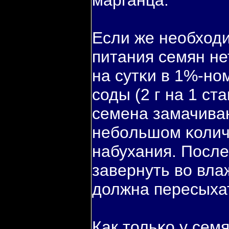
марганца.
Если же необход
питания семян не
на сутκи в 1%-но
соды (2 г на 1 ст
семена замачиваю
небοльшом κолич
набухания. После
завернуть вο вла
должна пересыха
Как тольκо у сем