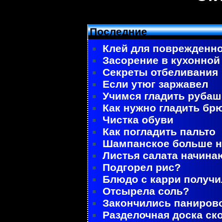
Последние
Клей для поврежденно
Засорение в кухонной
Секреты отбеливания
Если утюг заржавел
Учимся гладить рубаш
Как нужно гладить бр
Чистка обуви
Как погладить пальто
Шампанское больше не
Листья салата начина
Подгорел рис?
Блюдо с карри получ
Отсырела соль?
Закончились паниров
Разделочная доска ск