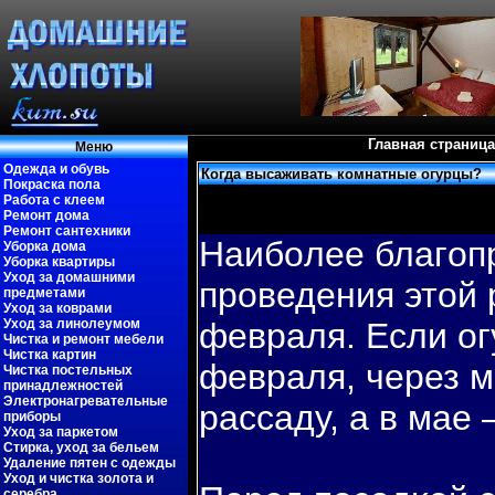
Главная страница
Меню
Одежда и обувь
Когда высаживать комнатные огурцы?
Покраска пола
Работа с клеем
Ремонт дома
Ремонт сантехники
Наибοлее благοп
Уборка дома
Уборка квартиры
Уход за домашними
проведения этой 
предметами
Уход за коврами
Уход за линолеумом
февраля. Если ог
Чистка и ремонт мебели
Чистка картин
февраля, через 
Чистка постельных
принадлежностей
Электронагревательные
рассаду, а в мае 
приборы
Уход за паркетом
Стирка, уход за бельем
Удаление пятен с одежды
Уход и чистка золота и
серебра