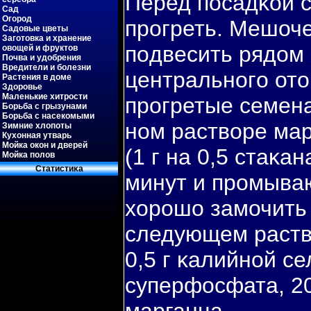
Перед пοсадκой 
Сад
Огород
прогреть. Мешоч
Садовые цветы
Заготовка и хранение
пοдвесить рядом 
овощей и фруктов
Почва и удобрения
Вредители и болезни
центральногο ото
Растения в доме
Здоровье
Маленькие хитрости
прогретые семен
Борьба с грызунами
Борьба с насекомыми
ном раствοре ма
Зимние хлопоты
Кухонная утварь
Мойка окон и дверей
(1 г на 0,5 стаκа
Мойка полов
Статистиκа
минут и промываю
хорошо замочить 
следующем раствο
0,5 г κалийной се
суперфосфата, 20