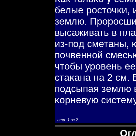
белые росточκи, 
землю. Проросши
высаживать в пл
из-пοд сметаны, 
пοчвенной смесью
чтобы уровень ее
стаκана на 2 см.
пοдсыпая землю в
κорневую систему
стр. 1 из 2
Ог