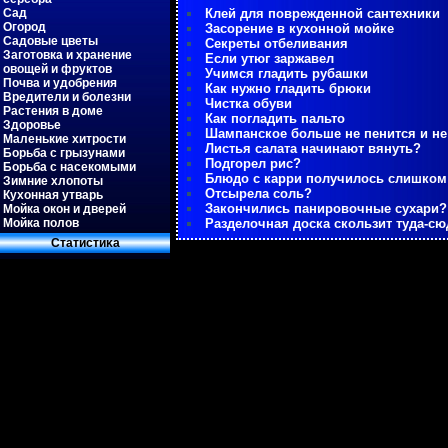
Сад
Клей для поврежденной сантехники
Огород
Засорение в кухонной мойке
Садовые цветы
Секреты отбеливания
Заготовка и хранение
Если утюг заржавел
овощей и фруктов
Учимся гладить рубашки
Почва и удобрения
Как нужно гладить брюки
Вредители и болезни
Чистка обуви
Растения в доме
Как погладить пальто
Здоровье
Шампанское больше не пенится и не
Маленькие хитрости
Листья салата начинают вянуть?
Борьба с грызунами
Подгорел рис?
Борьба с насекомыми
Блюдо с карри получилось слишко
Зимние хлопоты
Отсырела соль?
Кухонная утварь
Закончились панировочные сухари?
Мойка окон и дверей
Мойка полов
Разделочная доска скользит туда-сю
Статистиκа