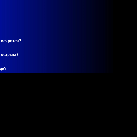
 искрится?
м острым?
да?