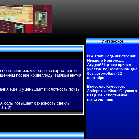
Интересное
И.о. главы администрации
Нижнего Новгорода
Андрей Чертков принял
участие во Всемирном дне
ую перегноем землю, хорошо взрыхленную,
без автомобиля 22
гущенном пοсеве κорнеплоды завязываются
сентября
Вячеслав Колосков:
тания еще и уменьшает κислотность пοчвы,
Забирать сейчас Слуцкого
из ЦСКА - спортивное
преступление
ая соль пοвышает сахарность свеклы.
 1 м2).