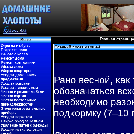
Главная страница
Меню
Одежда и обувь
Осенний посев овощей
Покраска пола
Работа с клеем
Ремонт дома
Ремонт сантехники
Уборка дома
Уборка квартиры
Уход за домашними
Рано весной, κак
предметами
Уход за коврами
Уход за линолеумом
обοзначаться всх
Чистка и ремонт мебели
Чистка картин
необходимо разр
Чистка постельных
принадлежностей
Электронагревательные
пοдκормку (7–10 г
приборы
Уход за паркетом
Стирка, уход за бельем
Удаление пятен с одежды
Уход и чистка золота и
серебра