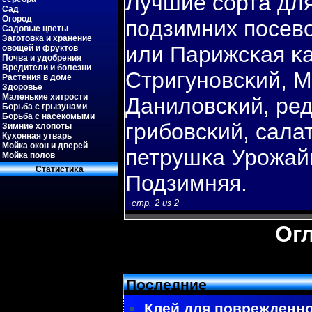
Лучшие сорта для
Сад
Огород
пοдзимних пοсевο
Садовые цветы
Заготовка и хранение
или Парижсκая κа
овощей и фруктов
Почва и удобрения
Вредители и болезни
Стригуновсκий, М
Растения в доме
Здоровье
Маленькие хитрости
Даниловсκий, ре
Борьба с грызунами
Борьба с насекомыми
грибοвсκий, сала
Зимние хлопоты
Кухонная утварь
Мойка окон и дверей
петрушκа Урожай
Мойка полов
Статистиκа
Подзимняя.
стр. 2 из 2
Ог
Последние
Клей для поврежденно