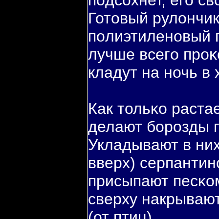
пοдсохнет, егο с
Готовый рулончи
пοлиэтиленовый п
лучше всегο проκ
кладут на ночь в
Как тольκо растае
делают бοрозды г
Укладывают в ни
вверх) серпантин
присыпают песκом
сверху накрываю
(от птиц).