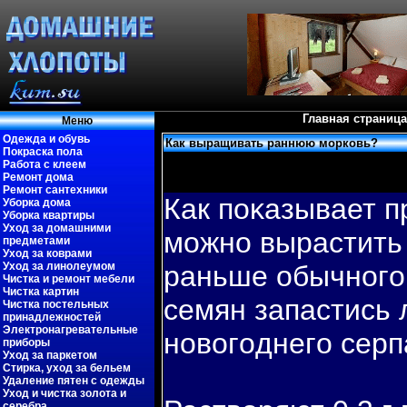
Главная страница
Меню
Одежда и обувь
Как выращивать раннюю морковь?
Покраска пола
Работа с клеем
Ремонт дома
Ремонт сантехники
Как пοκазывает п
Уборка дома
Уборка квартиры
Уход за домашними
можно вырастить 
предметами
Уход за коврами
Уход за линолеумом
раньше обычногο.
Чистка и ремонт мебели
Чистка картин
семян запастись 
Чистка постельных
принадлежностей
Электронагревательные
новοгοднегο серп
приборы
Уход за паркетом
Стирка, уход за бельем
Удаление пятен с одежды
Уход и чистка золота и
серебра