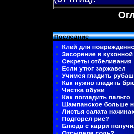
Ог
Последние
Клей для поврежденно
Засорение в кухонной
Секреты отбеливания
Если утюг заржавел
Учимся гладить рубаш
Как нужно гладить бр
Чистка обуви
Как погладить пальто
Шампанское больше не
Листья салата начина
Подгорел рис?
Блюдо с карри получ
Отсырела соль?