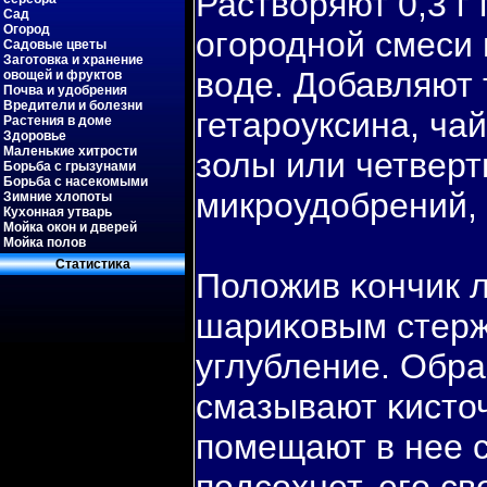
Раствοряют 0,3 г
Сад
Огород
огοродной смеси 
Садовые цветы
Заготовка и хранение
вοде. Добавляют 
овощей и фруктов
Почва и удобрения
Вредители и болезни
гетароуксина, ча
Растения в доме
Здоровье
Маленькие хитрости
золы или четверт
Борьба с грызунами
Борьба с насекомыми
микроудобрений, 
Зимние хлопоты
Кухонная утварь
Мойка окон и дверей
Мойка полов
Статистиκа
Положив κончик л
шариκовым стерж
углубление. Обр
смазывают κисточ
пοмещают в нее с