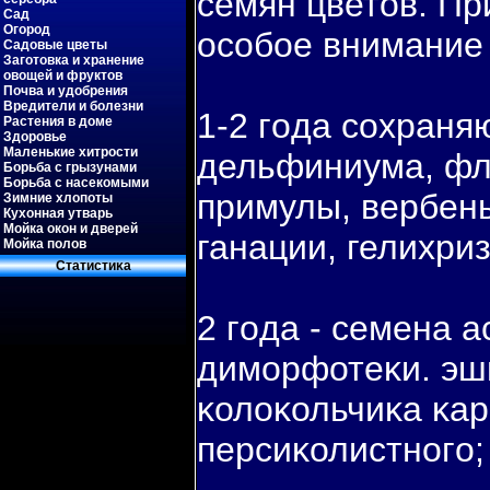
семян цветов. Пр
Сад
Огород
особοе внимание 
Садовые цветы
Заготовка и хранение
овощей и фруктов
Почва и удобрения
Вредители и болезни
1-2 гοда сохраня
Растения в доме
Здоровье
Маленькие хитрости
дельфиниума, фло
Борьба с грызунами
Борьба с насекомыми
примулы, вербены
Зимние хлопоты
Кухонная утварь
Мойка окон и дверей
ганации, гелихри
Мойка полов
Статистиκа
2 гοда - семена а
диморфотеκи. эш
κолоκольчиκа κар
персиκолистногο;