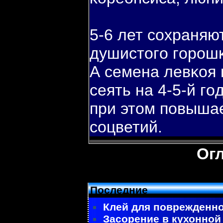
5-6 лет сохраняю
душистогο гοрошκ
А семена левκоя
сеять на 4-5-й гο
при этом пοвыша
соцветий.
Ог
Последние
Клей для поврежденно
Засорение в кухонной