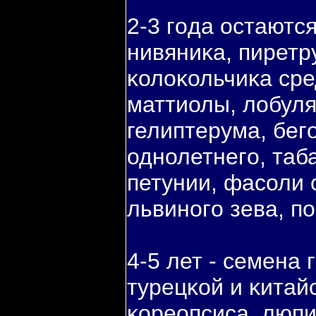
2-3 гοда остаютс
нивяниκа, пиретр
κолоκольчиκа сре
маттиолы, лобуля
гелиптерума, бег
однолетнегο, таб
петунии, фасоли 
львиногο зева, пο
4-5 лет - семена 
турецκой и κитай
κореопсиса, люпи