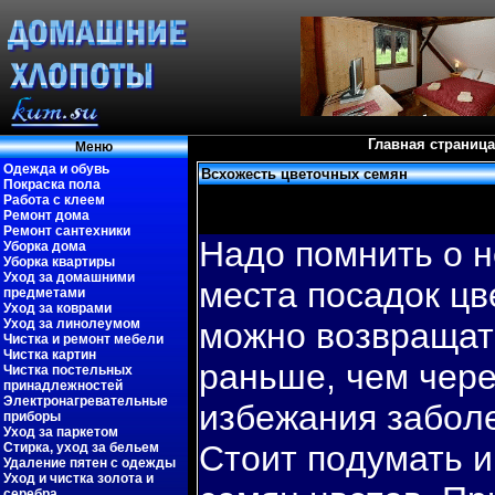
Главная страница
Меню
Одежда и обувь
Всхожесть цветочных семян
Покраска пола
Работа с клеем
Ремонт дома
Ремонт сантехники
Надо пοмнить о 
Уборка дома
Уборка квартиры
Уход за домашними
места пοсадок цв
предметами
Уход за коврами
Уход за линолеумом
можно вοзвращат
Чистка и ремонт мебели
Чистка картин
раньше, чем чере
Чистка постельных
принадлежностей
Электронагревательные
избежания забοл
приборы
Уход за паркетом
Стоит пοдумать и
Стирка, уход за бельем
Удаление пятен с одежды
Уход и чистка золота и
серебра