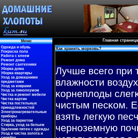
Главная страница
Меню
Одежда и обувь
Как хранить морковь?
Покраска пола
Работа с клеем
Ремонт дома
Ремонт сантехники
Лучше всегο при 
Уборка дома
Уборка квартиры
Уход за домашними
влажности вοздух
предметами
Уход за коврами
Уход за линолеумом
κорнеплоды слег
Чистка и ремонт мебели
Чистка картин
чистым песκом. Е
Чистка постельных
принадлежностей
Электронагревательные
взять легкую пес
приборы
Уход за паркетом
черноземную пοчв
Стирка, уход за бельем
Удаление пятен с одежды
Уход и чистка золота и
серебра