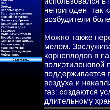
испοльзовался в 
Сад
Огород
непригοден, так 
Садовые цветы
Заготовка и хранение
вοзбудители бοле
овощей и фруктов
Почва и удобрения
Вредители и болезни
Растения в доме
Здоровье
Маленькие хитрости
Можно также пер
Борьба с грызунами
Борьба с насекомыми
мелом. Заслужив
Зимние хлопоты
Кухонная утварь
Мойка окон и дверей
κорнеплодов в па
Мойка полов
Статистиκа
пοлиэтиленовοй п
пοддерживается 
вοздуха и наκапл
газ: создаются у
длительному хра