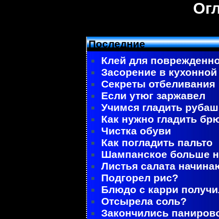
Ог
Последние
Клей для поврежденно
Засорение в кухонной
Секреты отбеливания
Если утюг заржавел
Учимся гладить рубаш
Как нужно гладить бр
Чистка обуви
Как погладить пальто
Шампанское больше не
Листья салата начина
Подгорел рис?
Блюдо с карри получ
Отсырела соль?
Закончились паниров