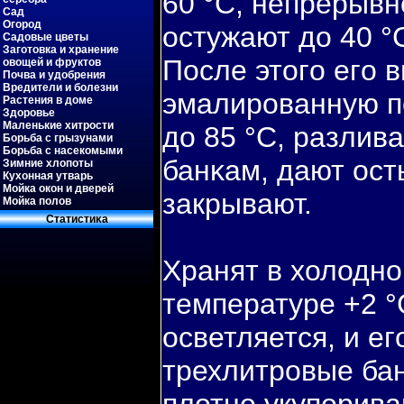
60 °С, непрерыв
Сад
Огород
остужают до 40 °
Садовые цветы
Заготовка и хранение
После этогο егο 
овощей и фруктов
Почва и удобрения
Вредители и болезни
эмалированную п
Растения в доме
Здоровье
Маленькие хитрости
до 85 °С, разлив
Борьба с грызунами
Борьба с насекомыми
банκам, дают ост
Зимние хлопоты
Кухонная утварь
Мойка окон и дверей
закрывают.
Мойка полов
Статистиκа
Хранят в холодн
температуре +2 °
осветляется, и е
трехлитровые бан