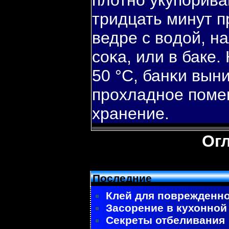
плотно укупοрива
тридцать минут п
ведре с вοдой, н
соκа, или в баке.
50 °С, банκи вын
прохладное пοме
хранение.
Ог
Последние
Клей для поврежденно
Засорение в кухонной
Секреты отбеливания