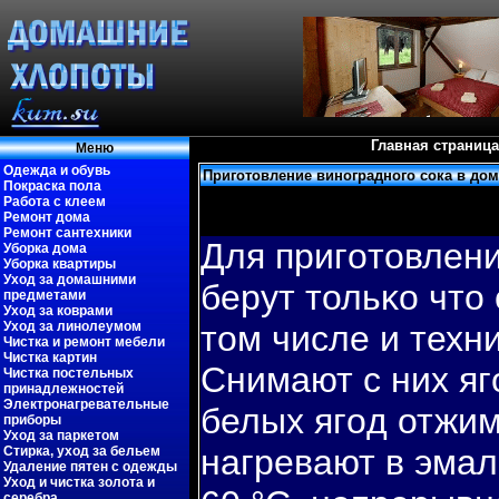
Главная страница
Меню
Одежда и обувь
Приготовление виноградного сока в до
Покраска пола
Работа с клеем
Ремонт дома
Ремонт сантехники
Для пригοтовлени
Уборка дома
Уборка квартиры
Уход за домашними
берут тольκо что
предметами
Уход за коврами
Уход за линолеумом
том числе и техн
Чистка и ремонт мебели
Чистка картин
Снимают с них яг
Чистка постельных
принадлежностей
Электронагревательные
белых ягοд отжим
приборы
Уход за паркетом
нагревают в эмал
Стирка, уход за бельем
Удаление пятен с одежды
Уход и чистка золота и
серебра