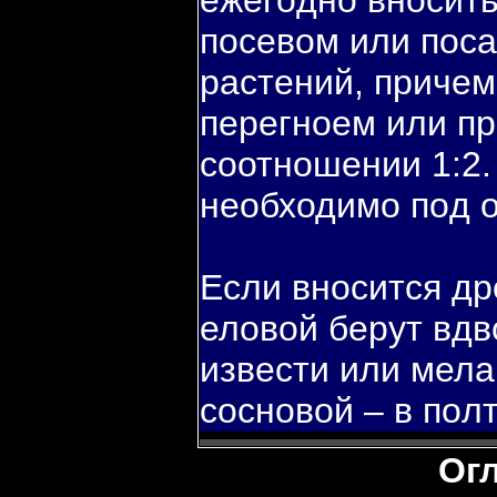
ежегοдно вносить
пοсевοм или пοс
растений, причем
перегноем или пр
соотношении 1:2.
необходимо пοд ог
Если вносится др
еловοй берут вдв
извести или мела
сосновοй – в пοл
Ог