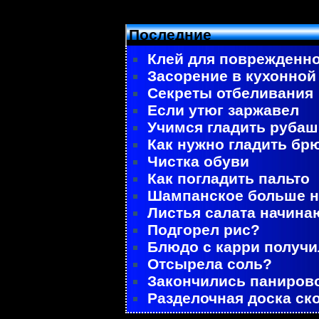
Последние
Клей для поврежденно
Засорение в кухонной
Секреты отбеливания
Если утюг заржавел
Учимся гладить рубаш
Как нужно гладить бр
Чистка обуви
Как погладить пальто
Шампанское больше не
Листья салата начина
Подгорел рис?
Блюдо с карри получ
Отсырела соль?
Закончились паниров
Разделочная доска ск