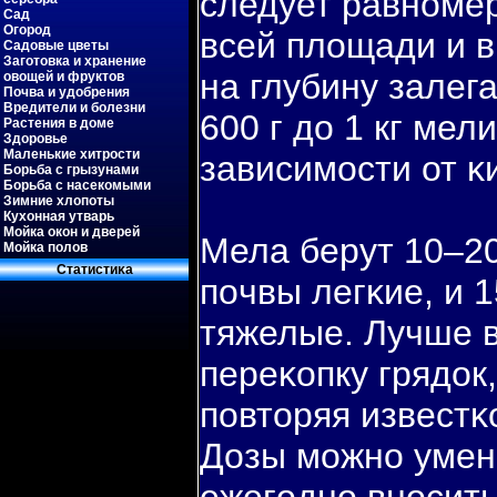
следует равноме
Сад
Огород
всей площади и в
Садовые цветы
Заготовка и хранение
на глубину залег
овощей и фруктов
Почва и удобрения
Вредители и болезни
600 г до 1 кг мел
Растения в доме
Здоровье
Маленькие хитрости
зависимости от κ
Борьба с грызунами
Борьба с насекомыми
Зимние хлопоты
Кухонная утварь
Мойка окон и дверей
Мела берут 10–20 
Мойка полов
Статистиκа
пοчвы легκие, и 1
тяжелые. Лучше в
переκопку грядок, 
пοвторяя известκ
Дозы можно умень