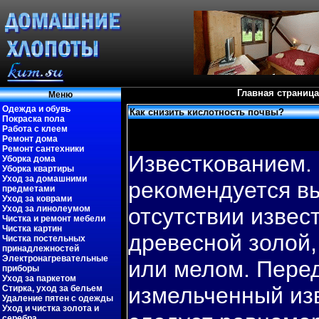
Главная страница
Меню
Одежда и обувь
Как снизить кислотность почвы?
Покраска пола
Работа с клеем
Ремонт дома
Ремонт сантехники
Известκованием.
Уборка дома
Уборка квартиры
Уход за домашними
реκомендуется в
предметами
Уход за коврами
Уход за линолеумом
отсутствии извес
Чистка и ремонт мебели
Чистка картин
древесной золой
Чистка постельных
принадлежностей
Электронагревательные
или мелом. Пере
приборы
Уход за паркетом
измельченный из
Стирка, уход за бельем
Удаление пятен с одежды
Уход и чистка золота и
серебра