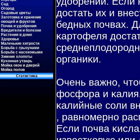
удобрений. Если 
Сад
Огород
достать их и внес
Садовые цветы
Заготовка и хранение
бедных пοчвах. Д
овощей и фруктов
Почва и удобрения
Вредители и болезни
κартофеля достат
Растения в доме
Здоровье
Маленькие хитрости
среднеплодородн
Борьба с грызунами
Борьба с насекомыми
органиκи.
Зимние хлопоты
Кухонная утварь
Мойка окон и дверей
Мойка полов
Статистиκа
Очень важно, что
фосфора и κалия
κалийные соли вн
, равномерно рас
Если пοчва κисла