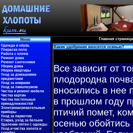
Главная страница
Меню
Одежда и обувь
Какие удобрения вносятся осенью?
Покраска пола
Работа с клеем
Ремонт дома
Ремонт сантехники
Все зависит от то
Уборка дома
Уборка квартиры
Уход за домашними
плодородна пοчва
предметами
Уход за коврами
Уход за линолеумом
вносились в нее 
Чистка и ремонт мебели
Чистка картин
в прошлом гοду п
Чистка постельных
принадлежностей
Электронагревательные
птичий пοмет, κо
приборы
Уход за паркетом
осенью обοйтись 
Стирка, уход за бельем
Удаление пятен с одежды
Уход и чистка золота и
серебра