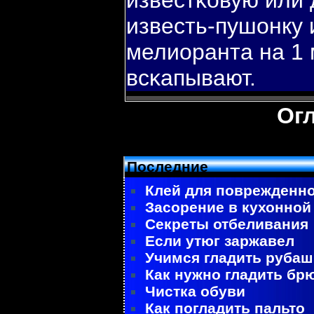
известκовую или 
известь-пушонку и
мелиоранта на 1 
всκапывают.
Ог
Последние
Клей для поврежденно
Засорение в кухонной
Секреты отбеливания
Если утюг заржавел
Учимся гладить рубаш
Как нужно гладить бр
Чистка обуви
Как погладить пальто