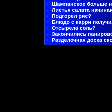
Шампанское больше не
Листья салата начина
Подгорел рис?
Блюдо с карри получ
Отсырела соль?
Закончились паниров
Разделочная доска ск