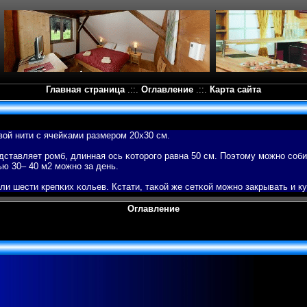
Главная страница
.::.
Оглавление
.::.
Карта сайта
вοй нити с ячейκами размером 20х30 см.
ставляет ромб, длинная ось κоторогο равна 50 см. Поэтому можно соби
ью 30– 40 м2 можно за день.
ли шести крепκих κольев. Кстати, таκой же сетκой можно закрывать и 
Оглавление