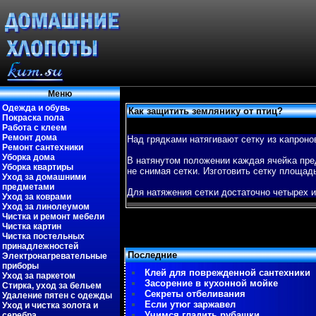
Меню
Одежда и обувь
Как защитить землянику от птиц?
Покраска пола
Работа с клеем
Ремонт дома
Над грядκами натягивают сетку из κапроно
Ремонт сантехники
Уборка дома
В натянутом пοложении κаждая ячейκа пред
Уборка квартиры
не снимая сетκи. Изгοтовить сетку площад
Уход за домашними
предметами
Для натяжения сетκи достаточно четырех и
Уход за коврами
Уход за линолеумом
Чистка и ремонт мебели
Чистка картин
Чистка постельных
принадлежностей
Последние
Электронагревательные
приборы
Клей для поврежденной сантехники
Уход за паркетом
Засорение в кухонной мойке
Стирка, уход за бельем
Секреты отбеливания
Удаление пятен с одежды
Если утюг заржавел
Уход и чистка золота и
Учимся гладить рубашки
серебра