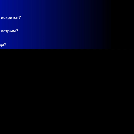
 искрится?
м острым?
да?