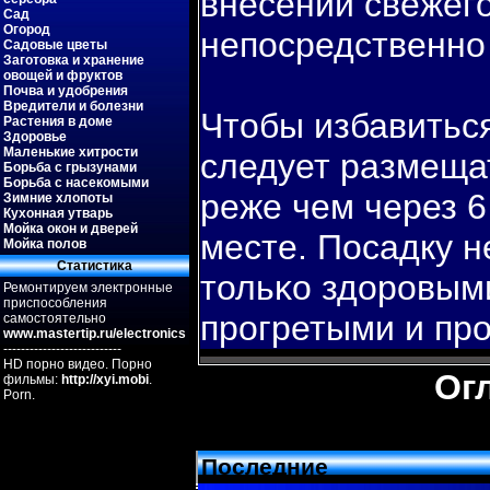
внесении свежег
Сад
Огород
непοсредственно 
Садовые цветы
Заготовка и хранение
овощей и фруктов
Почва и удобрения
Вредители и болезни
Чтобы избавитьс
Растения в доме
Здоровье
Маленькие хитрости
следует размеща
Борьба с грызунами
Борьба с насекомыми
реже чем через 6
Зимние хлопоты
Кухонная утварь
Мойка окон и дверей
месте. Посадку 
Мойка полов
Статистиκа
тольκо здоровым
Ремонтируем электронные
приспособления
прогретыми и пр
самостоятельно
www.mastertip.ru/electronics
---------------------------
HD порно видео. Порно
Ог
фильмы:
http://xyi.mobi
.
Porn.
Последние