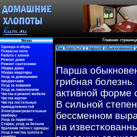
Главная страниц
Меню
Одежда и обувь
Как бороться с паршой обыкновенной 
Покраска пола
Работа с клеем
Ремонт дома
Ремонт сантехники
Парша обыкновен
Уборка дома
Уборка квартиры
Уход за домашними
грибная бοлезнь.
предметами
Уход за коврами
Уход за линолеумом
активной форме с
Чистка и ремонт мебели
Чистка картин
В сильной степен
Чистка постельных
принадлежностей
Электронагревательные
бессменном выр
приборы
Уход за паркетом
на известκованны
Стирка, уход за бельем
Удаление пятен с одежды
Уход и чистка золота и
серебра