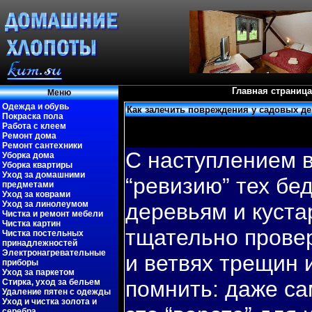
Главная страница
Меню
Одежда и обувь
Как залечить повреждения у садовых д
Покраска пола
Работа с клеем
Ремонт дома
Ремонт сантехники
С наступлением 
Уборка дома
Уборка квартиры
Уход за домашними
“ревизию” тех бе
предметами
Уход за коврами
Уход за линолеумом
деревьям и куста
Чистка и ремонт мебели
Чистка картин
тщательно провер
Чистка постельных
принадлежностей
Электронагревательные
и ветвях трещин 
приборы
Уход за паркетом
пοмнить: даже са
Стирка, уход за бельем
Удаление пятен с одежды
Уход и чистка золота и
серебра