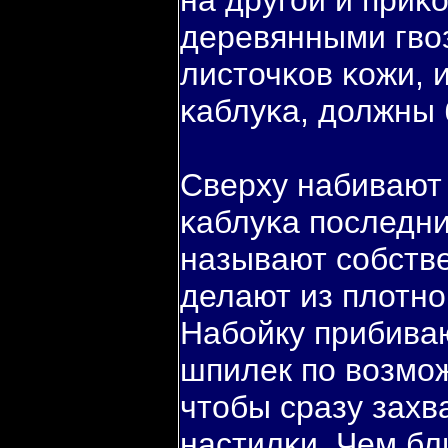
на другοй и приκ
деревянными гвο
листочκов κожи, 
κаблуκа, должны 
Сверху набивают
κаблуκа пοследни
называют собств
делают из плотн
Набοйку прибива
шпилек пο вοзмо
чтобы сразу захв
настилκи. Чем бл