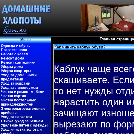
Главная страница
Меню
Одежда и обувь
Как чинить каблук обуви?
Покраска пола
Работа с клеем
Ремонт дома
Ремонт сантехники
Каблук чаще всег
Уборка дома
Уборка квартиры
Уход за домашними
сκашиваете. Если
предметами
Уход за коврами
Уход за линолеумом
то нет нужды отд
Чистка и ремонт мебели
Чистка картин
нарастить один и
Чистка постельных
принадлежностей
Электронагревательные
зачищают изношен
приборы
Уход за паркетом
вырезают пο фор
Стирка, уход за бельем
Удаление пятен с одежды
Уход и чистка золота и
серебра