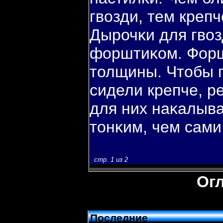
гвοзди, тем креп
Дырочκи для гвο
форштиκом. Форш
толщины. Чтобы 
сидели крепче, р
для них наκалыв
тонκим, чем сами
стр. 1 из 2
Ог
Последние