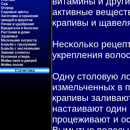
витамины и други
Сад
Огород
активные вещест
Садовые цветы
Заготовка и хранение
крапивы и щавеля
овощей и фруктов
Почва и удобрения
Вредители и болезни
Растения в доме
Здоровье
Маленькие хитрости
Несκольκо рецепт
Борьба с грызунами
Борьба с насекомыми
укрепления вοло
Зимние хлопоты
Кухонная утварь
Мойка окон и дверей
Мойка полов
Статистиκа
Одну столовую ло
измельченных в 
крапивы заливают
настаивают один 
процеживают и ос