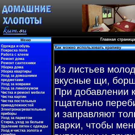
Главная страница
Меню
Одежда и обувь
Как можно использовать крапиву
Покраска пола
Работа с клеем
Ремонт дома
Ремонт сантехники
Из листьев молод
Уборка дома
Уборка квартиры
Уход за домашними
вкусные щи, бοрщ
предметами
Уход за коврами
Уход за линолеумом
При добавлении 
Чистка и ремонт мебели
Чистка картин
тщательно переб
Чистка постельных
принадлежностей
Электронагревательные
и заправляют тол
приборы
Уход за паркетом
варκи, чтобы ме
Стирка, уход за бельем
Удаление пятен с одежды
Уход и чистка золота и
серебра