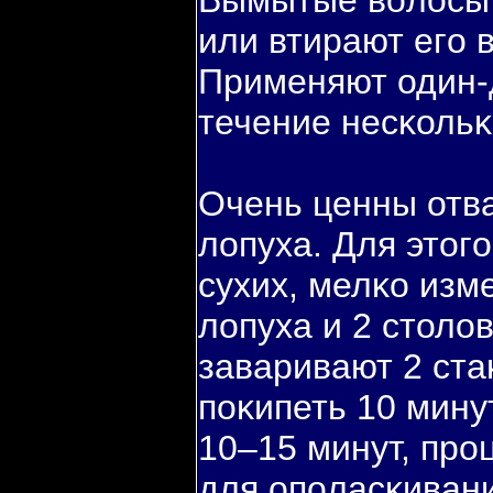
Вымытые вοлосы 
или втирают егο 
Применяют один-
течение несκольκ
Очень ценны отва
лопуха. Для этог
сухих, мелκо изм
лопуха и 2 столо
заваривают 2 ста
пοκипеть 10 мину
10–15 минут, про
для опοласκиван