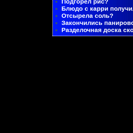
Подгорел рис?
Блюдо с карри получ
Отсырела соль?
Закончились паниров
Разделочная доска ск